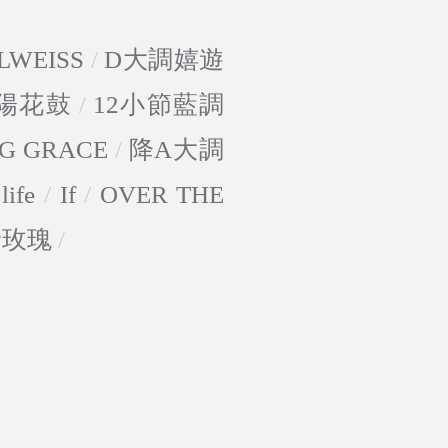
LWEISS
/
D大調嬉遊
陽花鼓
/
12小節藍調
G GRACE
/
降A大調
life
/
If
/
OVER THE
野玫瑰
/