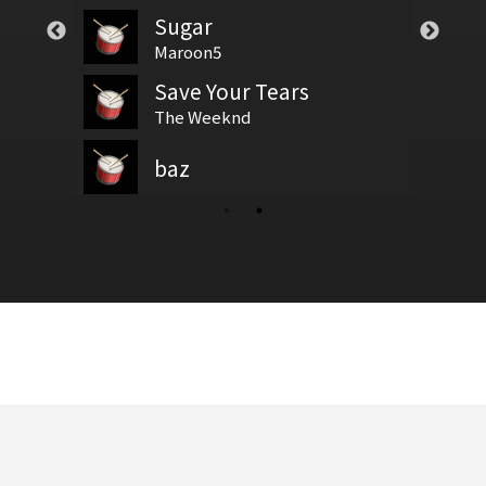
Sugar
Cl
t
燈塔 簡單版
基礎節拍
Maroon5
Th
Save Your Tears
透
增鼓譜
春天有腳
拍號
The Weeknd
No
baz
鼓基礎打點 第四類 拖曳打點 : DRAG RUDIMENTS
凡星Normal Version
新增鼓谱
wi