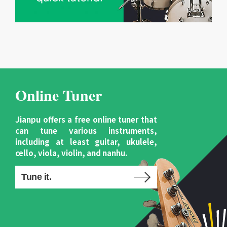
Online Tuner
Jianpu offers a free online tuner that
can tune various instruments,
including at least guitar, ukulele,
cello, viola, violin, and nanhu.
Tune it.