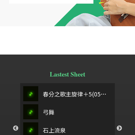
Lastest Sheet
Detective Conan Main Theme
青玉案
春分之歌主旋律＋5(0504)
桃夭
阿刁
弓舞
你讀過聖經嗎
偈詩
祢懂我的傷
你愛我如至
石上流泉
惠崇春江晚景
以色列啊，你要聽
時
孟慶而