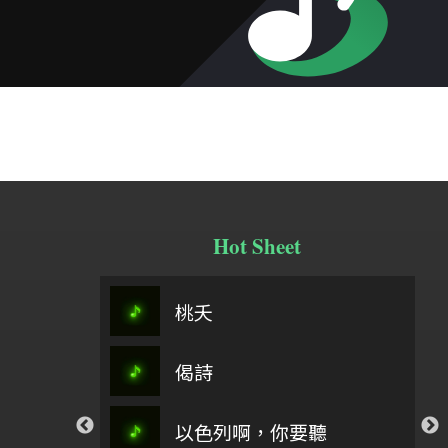
Hot Sheet
春分之歌主旋律＋5(0504)
桃夭
阿刁
定風波
偈詩
祢懂我的傷
行過
來彩畫
你愛我如至寶_孟慶而
春之頌
以色列啊，你要聽
八分音符
孟慶而
回家坐月