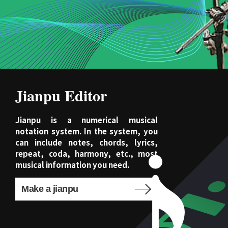
Jianpu Editor
Jianpu is a numerical musical
notation system. In the system, you
can include notes, chords, lyrics,
repeat, coda, harmony, etc., most
musical information you need.
Make a jianpu