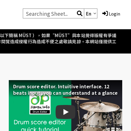
En
Login
aipei，以下簡稱 MÜST ），如果“MÜST”與本站覺得版權有爭議
方閱覽造成侵權行為造成不便之處敬請見諒。本網站僅提供工
Drum score editor. Intuitive interface. 12
beats input, you can understand at a glance
Drum score editor. Intuiti