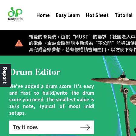
Home
Easy Learn
Hot Sheet
Tutorial
親愛的會員們，由於“MÜST”的要求（ 社團法人中華音樂著作權
的歌曲，本站會將樂譜主動設為“不公開”並通知使
具完成音樂夢想，若有侵權請告知曲目，以方便下架
Drum Editor
Report
We've added a drum score. It's easy
and fast to build/write the drum
score you need. The smallest value is
16/8 note, typical of most midi
setups.
Try it now.