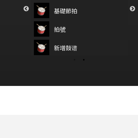
Closer
基礎節拍
BEN 10
tes
The Chainsmokers
ur Tears
透明
拍號
新增鼓譜
新
knd
Novelbright
RAG RUDIMENTS
新增鼓谱
wish you were here
PORI