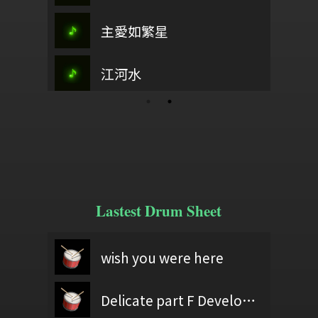
主愛如繁星
Pakaif
江畔獨步尋花
古37
海上長城
榮耀
江河水
D大調嘉禾舞曲
歡樂歌
YOU!!
Lastest Drum Sheet
0403黃億展
wish you were here
Bad Romance(簡易)
6/
Version
t
2084
60406
Delicate part F Development 2
給