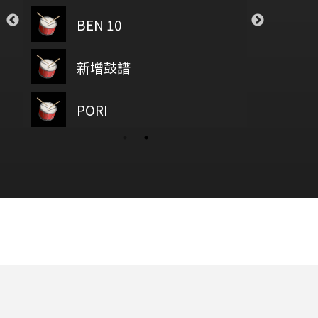
oser
Sugar
BEN 10
燈塔 
e Chainsmokers
Maroon5
明
Save Your Tears
新增鼓譜
春天
velbright
The Weeknd
sh you were here
PORI
baz
凡星No