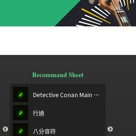
Recommand Sheet
Detective Conan Main Theme
青玉案
春分之歌主旋律＋5(0504)
行過
弓舞
你讀過聖經嗎
寶_孟慶而
八分音符
石上流泉
惠崇春江晚景