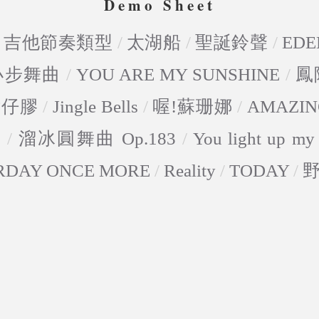
Demo Sheet
/
吉他節奏類型
/
太湖船
/
聖誕鈴聲
/
EDE
-小步舞曲
/
YOU ARE MY SUNSHINE
/
鳳
點仔膠
/
Jingle Bells
/
喔!蘇珊娜
/
AMAZIN
5
/
溜冰圓舞曲 Op.183
/
You light up my 
RDAY ONCE MORE
/
Reality
/
TODAY
/