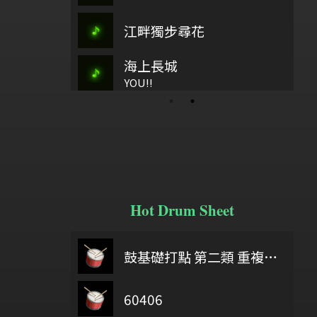
江畔獨步尋花
古37
古37
武陵春
海上長城
歡樂歌
tinowiay a ladiw
這裡有
YOU!!
Hot Drum Sheet
u were here
6/18
鼓基礎打點 第二類 重複打點 : DIDDLE RUDIMENTS
Soda Pop
6
60406
Delicate part F Development 2
給自己機會
凡星-鼓李悟島
tes