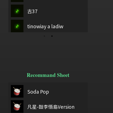
古37
主愛如繁星
Pakaif
tinowiay a ladiw
江河水
D大調嘉禾舞
Recommand Sheet
18
鼓基礎打點 第二類 重複打點 : DIDDLE RUDIMENTS
Soda Pop
wish you were he
Bad 
自己機會
凡星-鼓李悟島Version
2084