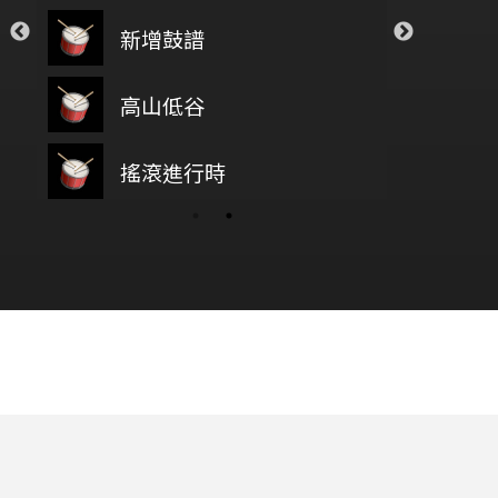
Closer
Sugar
新增鼓譜
風
The Chainsmokers
Maroon5
透明
Save Your Tea
漫
高山低谷
在
Novelbright
The Weeknd
wish you were here
搖滾進行時
baz
面