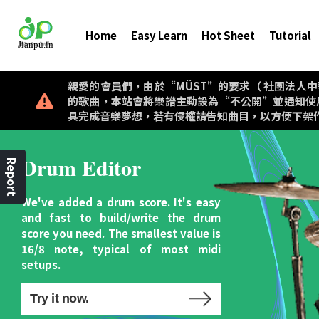
Home
Easy Learn
Hot Sheet
Tutorial
親愛的會員們，由於“MÜST”的要求（ 社團法人中華音樂著作權
的歌曲，本站會將樂譜主動設為“不公開”並通知使
具完成音樂夢想，若有侵權請告知曲目，以方便下架
Drum Editor
Report
We've added a drum score. It's easy
and fast to build/write the drum
score you need. The smallest value is
16/8 note, typical of most midi
setups.
Try it now.