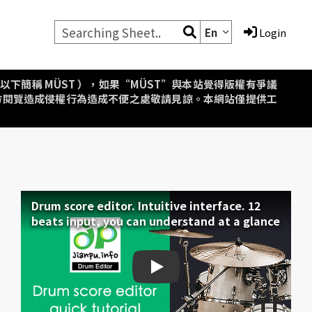
En
Login
aipei，以下簡稱 MÜST ），如果“MÜST”與本站覺得版權有爭議
方閱覽造成侵權行為造成不便之處敬請見諒。本網站僅提供工
Drum score editor. Intuitive interface. 12
beats input, you can understand at a glance
Drum score editor. Intuiti