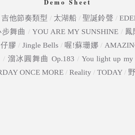
Demo Sheet
/
吉他節奏類型
/
太湖船
/
聖誕鈴聲
/
EDE
-小步舞曲
/
YOU ARE MY SUNSHINE
/
鳳
點仔膠
/
Jingle Bells
/
喔!蘇珊娜
/
AMAZIN
5
/
溜冰圓舞曲 Op.183
/
You light up my 
RDAY ONCE MORE
/
Reality
/
TODAY
/