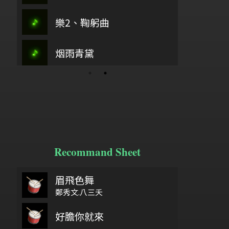
小
尋花
古37
樂2、鞠躬曲
主愛如繁星
製譜
歡樂歌
烟雨青黛
江河水
Fi
Recommand Sheet
眉飛色舞
6/18
鼓基礎打點 第二類 重複打點 : DIDDLE RUDIMENTS
wish you wer
魚
鄭秀文.八三夭
給自己機會
好膽你就來
狗