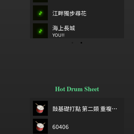
如繁星
江畔獨步尋花
古37
樂2、鞠
海上長城
水
歡樂歌
烟雨青
YOU!!
Hot Drum Sheet
眉飛色
 you were here
6/18
鼓基礎打點 第二類 重複打點 : DIDDLE RUDIMENTS
鄭秀文.八
Delicate part F Development 2
60406
給自己機會
好膽你