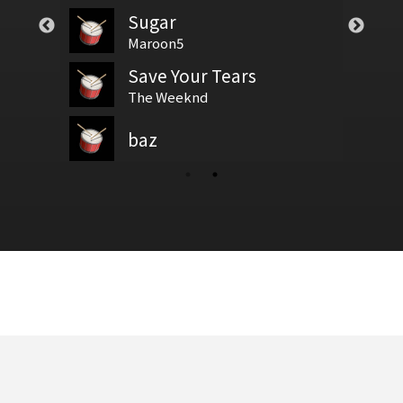
Sugar
譜
test
風格No.1
基礎節拍
Maroon5
Save Your Tears
谷
新增鼓譜
在這個年代，我們不浪
拍號
The Weeknd
行時
baz
鼓基礎打點 第四類 拖曳打點 : DRAG RUDIMENTS
面具 - 許廷鏗
新增鼓谱