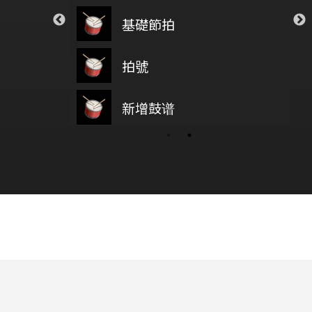
ar
Closer
基礎節拍
新增鼓
on5
The Chainsmokers
 Your Tears
透明
拍號
高山低
Weeknd
Novelbright
鼓基礎打點 第四類 拖曳打點 : DRAG RUDIMENTS
新增鼓谱
wish you were here
搖滾進