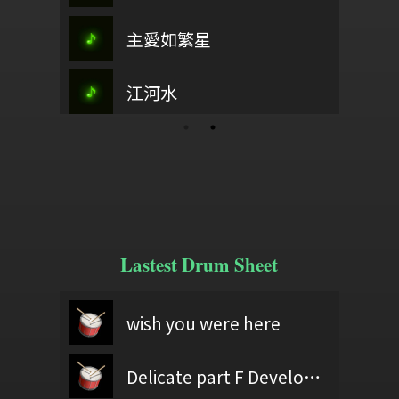
小小嬰孩耶穌
躬曲
武陵春
主愛如繁星
江畔獨步
製譜：包包Teng's Musik
海上長城
黛
這裡有榮耀
江河水
First love
YOU!!
Lastest Drum Sheet
舞
60403黃億展
wish you were here
魚
三夭
就來
test
狗勾-粗大band
Delicate part F Development 2
60406