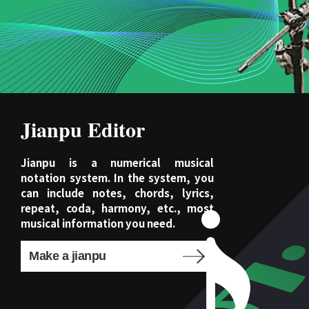
Jianpu Editor
Jianpu is a numerical musical
notation system. In the system, you
can include notes, chords, lyrics,
repeat, coda, harmony, etc., most
musical information you need.
Make a jianpu