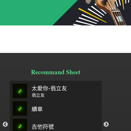
Recommand Sheet
太愛你-翁立友
阿刁
so
翁立友
祢懂我的傷
續章
弓舞
櫻
你愛我如至寶_孟慶而
，你要聽
吉他符號
石上流泉
樂
孟慶而