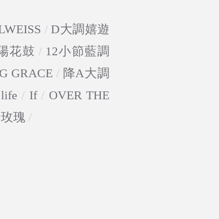
LWEISS
/
D大調嬉遊
陽花鼓
/
12小節藍調
G GRACE
/
降A大調
life
/
If
/
OVER THE
野玫瑰
/