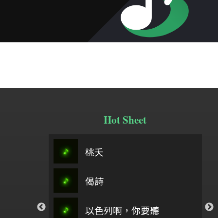
Hot Sheet
太愛你-
春分之歌主旋律＋5(0504)
桃夭
阿刁
翁立友
偈詩
祢懂我的傷
續章
你愛我如至寶_孟慶
流泉
以色列啊，你要聽
吉他符
孟慶而