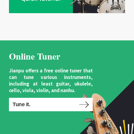
Online Tuner
Jianpu offers a free online tuner that
can tune various instruments,
including at least guitar, ukulele,
cello, viola, violin, and nanhu.
Tune it.