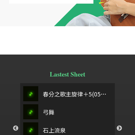
Lastest Sheet
翁立友
定風波
someday the boy
春分之歌主旋律＋5(0504)
桃夭
來彩畫
弓舞
櫻桃樹下
偈詩
而
春之頌
號
石上流泉
樂6、(山線系統曲)
以色列啊
回家坐月時