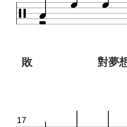
敗 對夢想
17