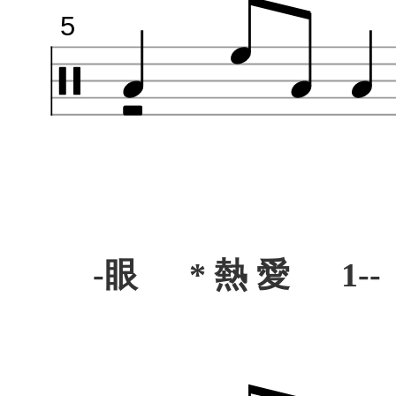
5
-眼 * 熱 愛 1--