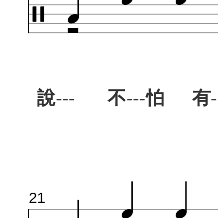
說--- 不---怕 有-
21