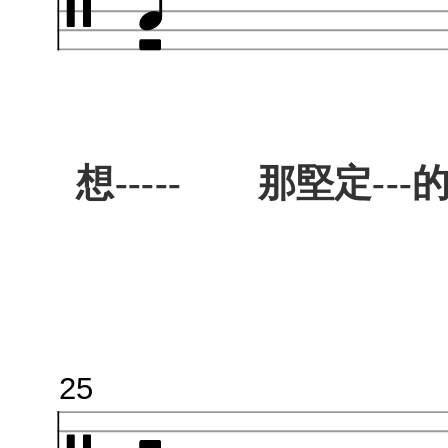
想----- 那堅定---的--
25