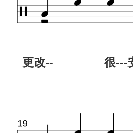
更改-- 很---安--
19