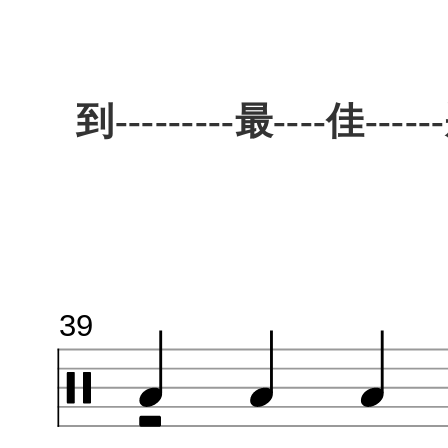
到---------最----佳------
39