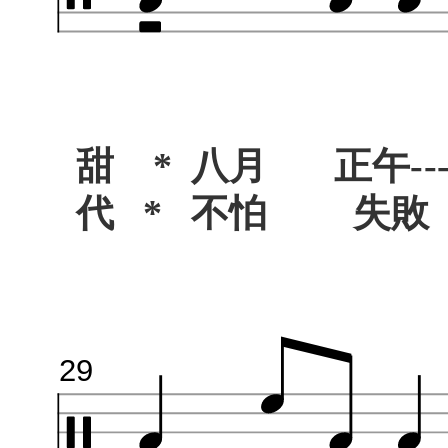
甜 * 八月 正午--
代 * 不怕 失
29