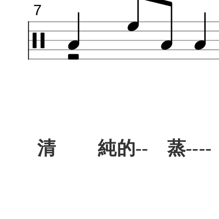
7
清 純的-- 蒸----