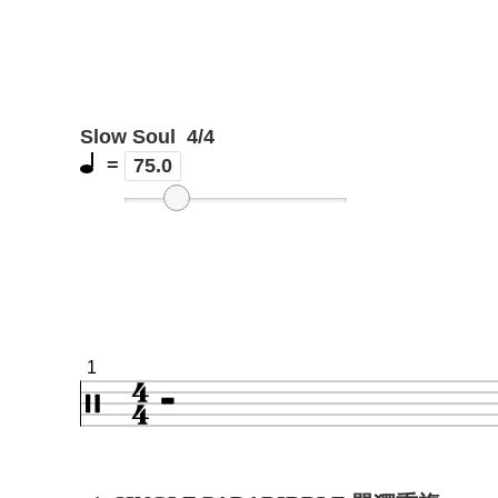
Slow Soul
4/4
=
75.0
1