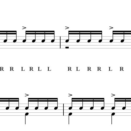
R R L R L L
R L R R L R 