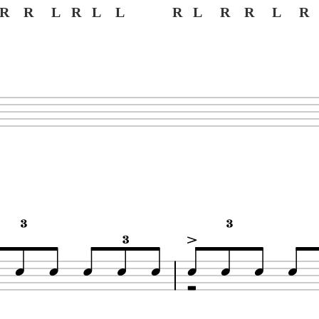
R R L R L L
R L R R L R