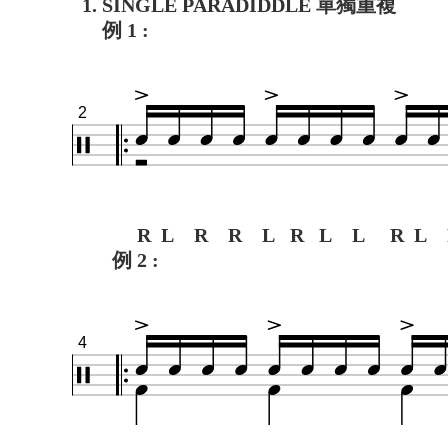
1. SINGLE PARADIDDLE 單獨重複
例 1 :
2
R L R R L R L L R L 
例 2 :
4