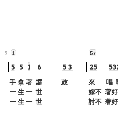
1
5
7
5
5
5
1
6
5
3
2
5
5
3
手 拿 著 鑼 鼓
來 唱 
一 生 一 世
嫁不 著
一 生 一 世
討不 著