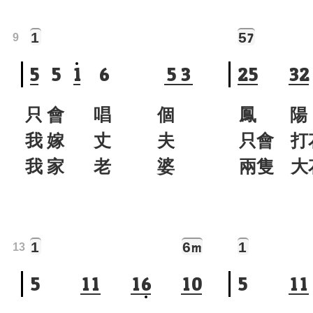
1
5
7
9
5
5
1
6
5
3
2
5
3
2
只 會 唱 個
鳳 陽
我 嫁 丈 夫
只會 打
我 家 老 婆
兩隻 大
1
6
1
m
13
5
1
1
1
6
1
0
5
1
1