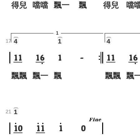
得兒 噹噹 飄一 飄
得兒 噹
1
4
1
4
17
1
1
1
6
1
-
1
1
1
6
飄飄 飄一 飄
飄飄 飄
1
21
1
0
1
1
1
0