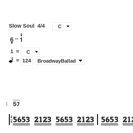
Slow Soul
4/4
[
C
]
6
1
--
1
=
C
=
(
BroadwayBallad
)
124
5
7
1
4
5
6
5
3
2
1
2
3
5
6
5
3
2
1
2
3
5
6
5
3
2
1
4