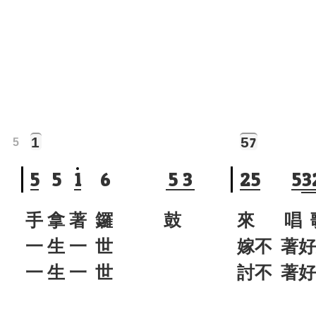
1
5
7
5
5
5
1
6
5
3
2
5
5
3
手 拿 著 鑼 鼓
來 唱 
一 生 一 世
嫁不 著
一 生 一 世
討不 著