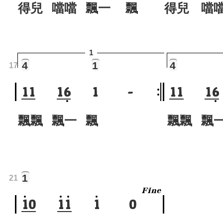
得兒 噹噹 飄一 飄
得兒 噹
1
4
1
4
17
1
1
1
6
1
-
1
1
1
6
飄飄 飄一 飄
飄飄 飄
1
21
1
0
1
1
1
0