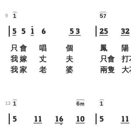
1
5
7
9
5
5
1
6
5
3
2
5
3
2
只 會 唱 個
鳳 陽
我 嫁 丈 夫
只會 打
我 家 老 婆
兩隻 大
1
6
1
m
13
5
1
1
1
6
1
0
5
1
1