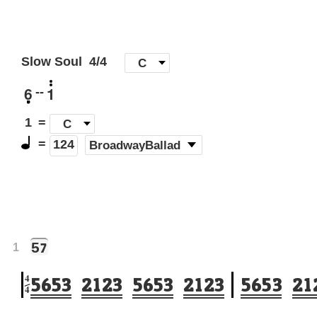
Slow Soul
4/4
[
C
]
6
1
--
1
=
C
=
(
BroadwayBallad
)
124
5
7
1
4
5
6
5
3
2
1
2
3
5
6
5
3
2
1
2
3
5
6
5
3
2
1
4