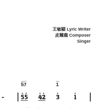
王敏騵 Lyric Writer
皮爾龐 Composer
Singer
5
1
7
-
5
5
4
2
3
1