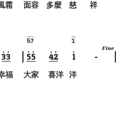
風霜
面容 多麼 慈 祥
5
1
7
3
3
5
5
4
2
1
-
幸福
大家 喜洋 洋