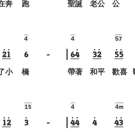
在奔 跑
聖誕 老公 公
4
4
5
7
2
1
6
-
6
4
3
2
5
5
了小 橋
帶著 和平 歡喜 
1
4
4
5
m
1
2
3
-
4
4
4
4
3