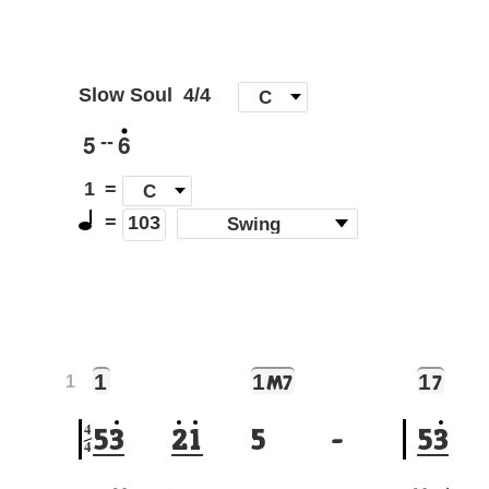
Slow Soul
4/4
[
C
]
5
6
--
1
=
C
=
(
Swing
)
103
1
1
1
M7
7
1
4
5
3
2
1
5
-
5
3
4