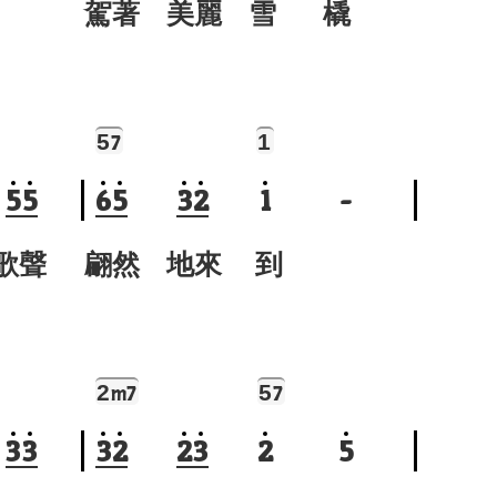
駕著 美麗 雪 橇
5
1
7
5
5
6
5
3
2
1
-
歌聲
翩然 地來 到
2
5
m7
7
3
3
3
2
2
3
2
5