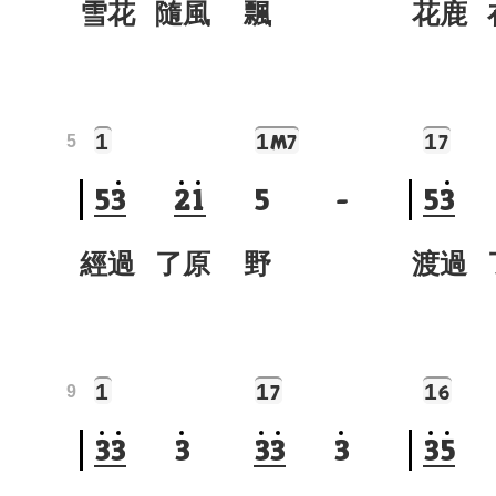
雪花 隨風 飄
花鹿 
1
1
1
M7
7
5
5
3
2
1
5
-
5
3
經過 了原 野
渡過 
1
1
1
7
6
9
3
3
3
3
3
3
3
5