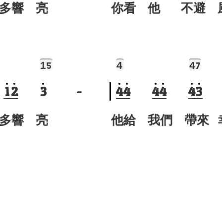
多響 亮
你看 他 不避 
1
4
4
5
7
1
2
3
-
4
4
4
4
4
3
多響 亮
他給 我們 帶來 