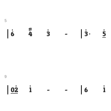
5
6
4
3
-
3
5
9
0
2
1
-
-
6
1