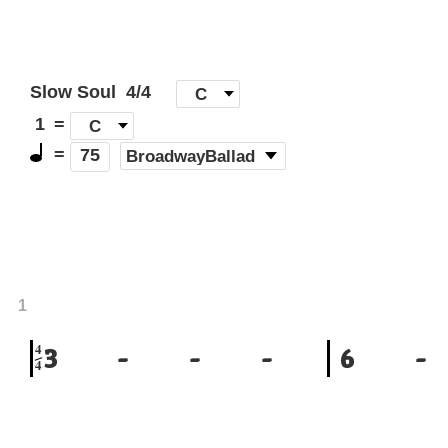
Slow Soul
4/4
[
C
]
1
=
C
=
(
BroadwayBallad
)
75
1
4
3
-
-
-
6
-
4