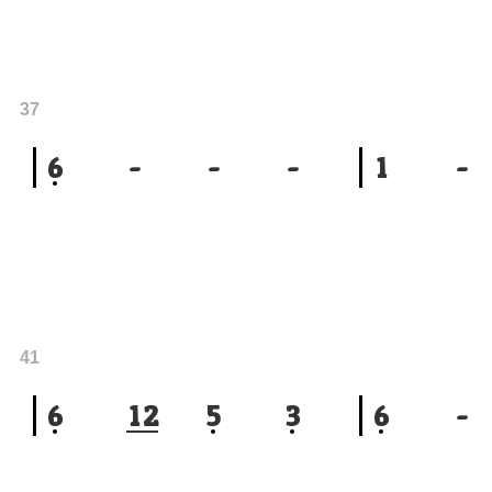
37
6
-
-
-
1
-
41
6
1
2
5
3
6
-