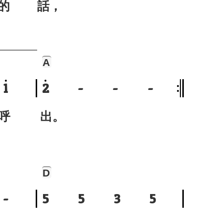
的
話，
A
1
2
-
-
-
呼
出。
D
-
5
5
3
5