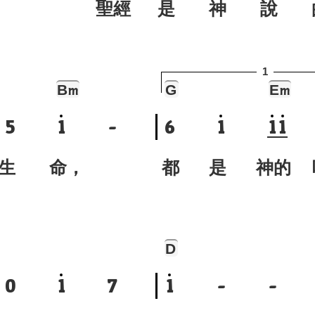
？ 聖經
是 神 說 
1
B
G
E
m
m
5
1
-
6
1
1
1
生 命，
都 是 神的 
D
0
1
7
1
-
-