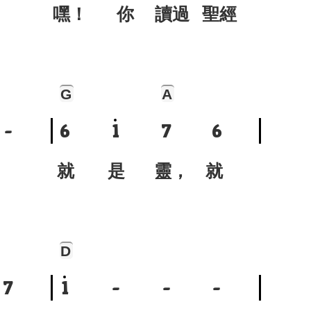
嘿！ 你 讀過 聖經
G
A
-
6
1
7
6
就 是 靈， 就
D
7
1
-
-
-