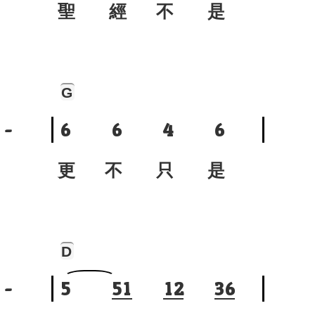
聖 經 不 是
G
-
6
6
4
6
更 不 只 是
D
-
5
5
1
1
2
3
6