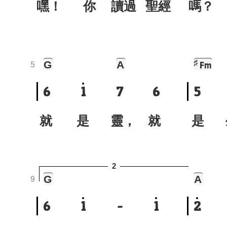
嘿！ 你 讀過 聖經
嗎
♯
G
A
Fm
5
6
1
7
6
5
就 是 靈， 就
是 
2
G
A
9
6
1
-
1
2