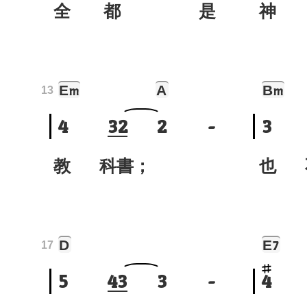
全 都 是
神
E
A
B
m
m
13
4
3
2
2
-
3
教 科書；
也 
D
E
7
17
5
4
3
3
-
4