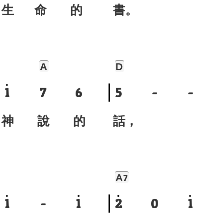
生 命 的
書。
A
D
1
7
6
5
-
-
 神 說 的
話，
A
7
1
-
1
2
0
1