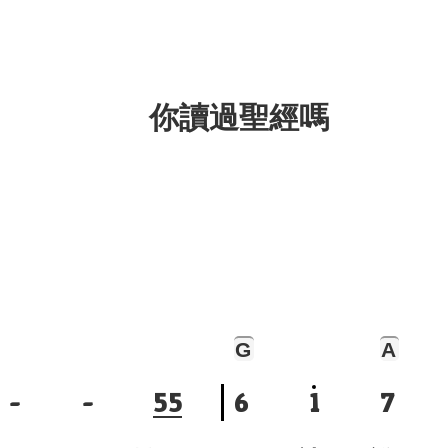
你讀過聖經嗎
G
A
-
-
5
5
6
1
7