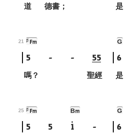
道 德書；
是 
♯
G
Fm
21
5
-
-
5
5
6
嗎？ 聖經
是
♯
B
G
Fm
m
25
5
5
1
-
6