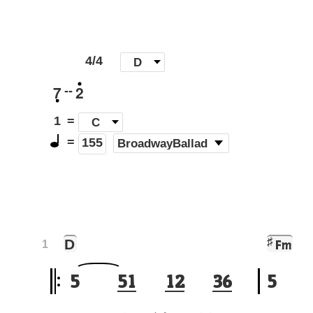
4/4
[
D
]
7
2
--
1
=
C
=
(
BroadwayBallad
)
155
♯
D
Fm
1
5
5
1
1
2
3
6
5