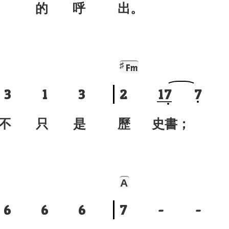
 的 呼
出。
♯
Fm
3
1
3
2
1
7
7
不 只 是
歷 史書；
A
6
6
6
7
-
-