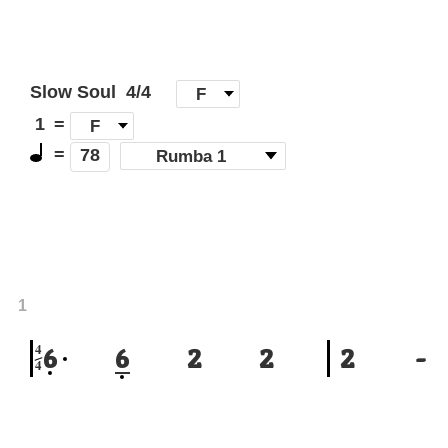
Slow Soul
4/4
[
F
]
1
=
F
=
(
Rumba 1
)
78
1
4
6
6
2
2
2
-
4