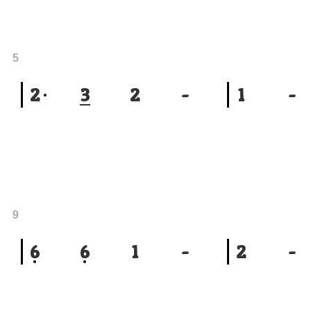
5
2
3
2
-
1
-
9
6
6
1
-
2
-