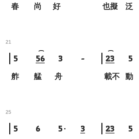
春 尚 好
也擬
21
5
5
6
3
-
2
3
5
舴 艋 舟
載不
25
5
6
5
3
2
3
5