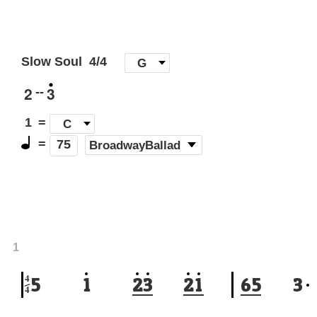
Slow Soul
4/4
[
G
]
2
3
--
1
=
C
=
(
BroadwayBallad
)
75
1
4
5
1
2
3
2
1
6
5
3
4