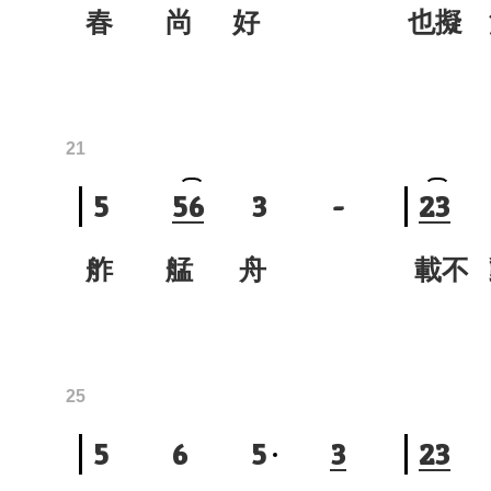
春 尚 好
也
21
5
5
6
3
-
2
3
舴 艋 舟
載
25
5
6
5
3
2
3