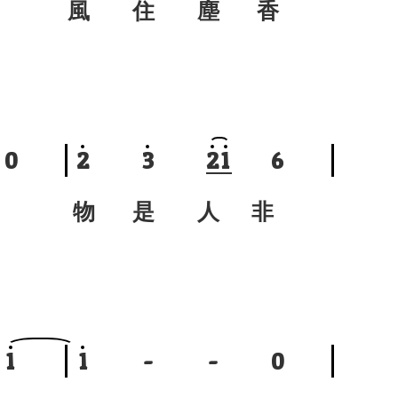
風 住 塵 香
0
2
3
2
1
6
物 是 人 非
1
1
-
-
0