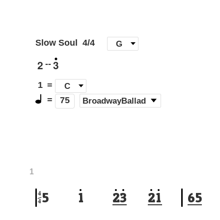
Slow Soul
4/4
[
G
]
2
3
--
1
=
C
=
(
BroadwayBallad
)
75
1
4
5
1
2
3
2
1
6
5
4