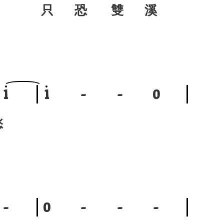
只 恐 雙 溪
1
1
-
-
0
愁
-
0
-
-
-