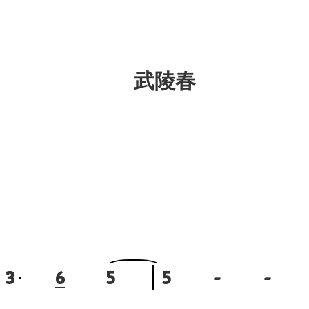
武陵春
3
6
5
5
-
-