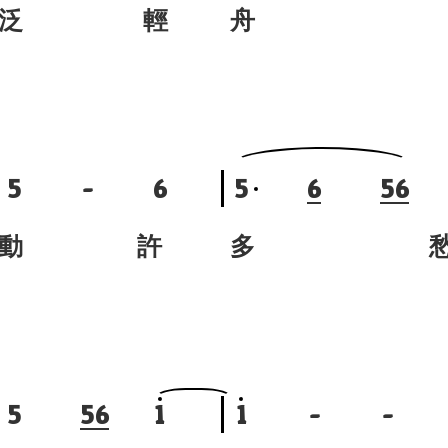
擬 泛 輕
舟
5
-
6
5
6
5
6
不 動 許
多 
5
5
6
1
1
-
-