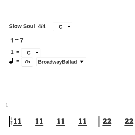
Slow Soul
4/4
[
C
]
1
7
--
1
=
C
=
(
BroadwayBallad
)
75
1
4
1
1
1
1
1
1
1
1
2
2
2
2
4