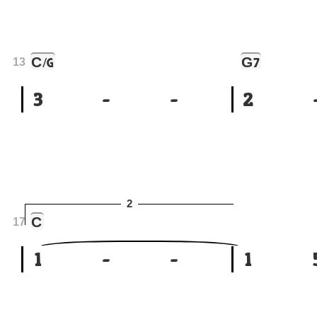
C
G
/G
7
13
3
-
-
2
2
C
17
1
-
-
1