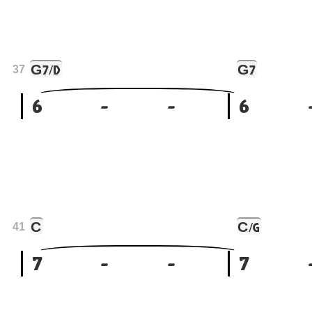
G
G
7/D
7
37
6
-
-
6
C
C
/G
41
7
-
-
7