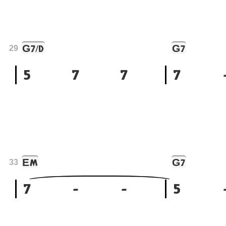
G
G
7/D
7
29
5
7
7
7
E
G
M
7
33
7
-
-
5