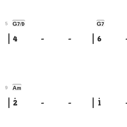
G
G
7/D
7
5
4
-
-
6
A
m
9
2
-
-
1