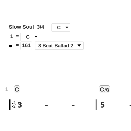
Slow Soul
3/4
[
C
]
1
=
C
=
(
8 Beat Ballad 2
)
161
C
C
/G
1
3
3
-
-
5
4