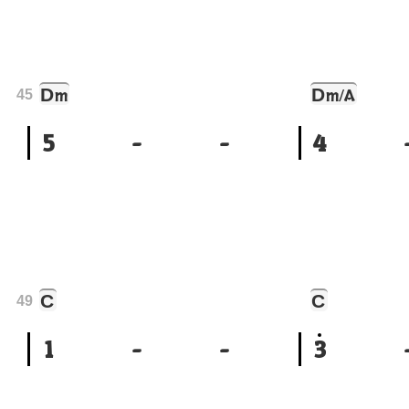
D
D
m
m/A
45
5
-
-
4
C
C
49
1
-
-
3