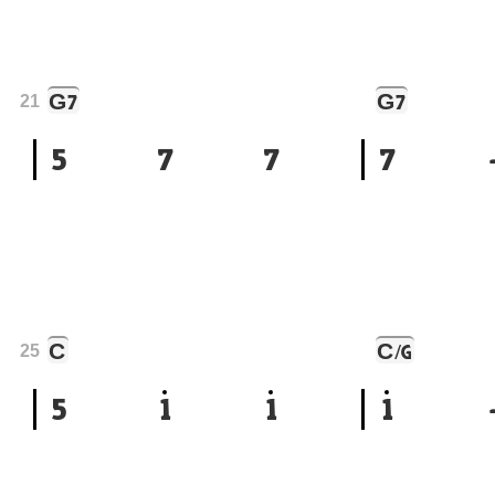
G
G
7
7
21
5
7
7
7
C
C
/G
25
5
1
1
1