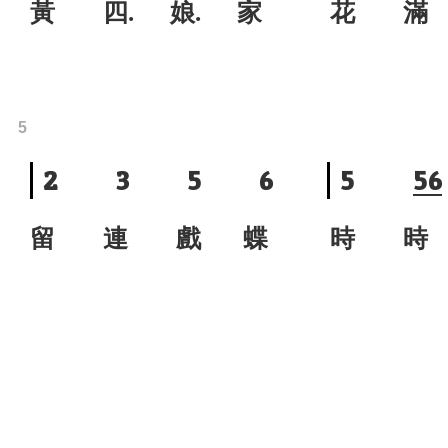
黃 四. 娘. 家
花 滿
5
2
3
5
6
5
5
6
留 連 戲 蝶
時 時