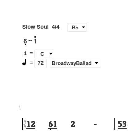
Slow Soul
4/4
[
B♭
]
6
1
--
1
=
C
=
(
BroadwayBallad
)
72
1
4
1
2
6
1
2
-
5
3
4