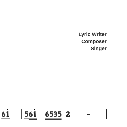
Lyric Writer
Composer
Singer
6
1
5
6
1
6
5
3
5
2
-