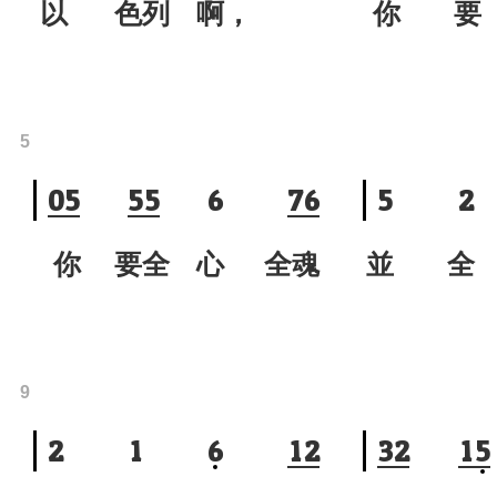
以 色列 啊，
你 要
5
0
5
5
5
6
7
6
5
2
你 要全 心 全魂
並 全
9
2
1
6
1
2
3
2
1
5