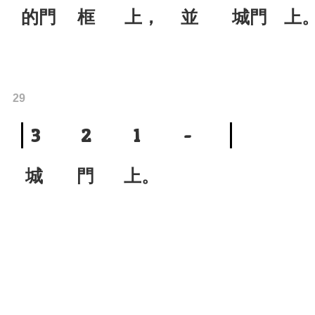
的門 框 上， 並
城門 
29
3
2
1
-
城 門 上。