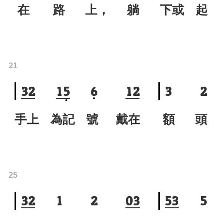
在 路 上， 躺
下或 起
21
3
2
1
5
6
1
2
3
2
手上 為記 號 戴在
額 頭
25
3
2
1
2
0
3
5
3
5