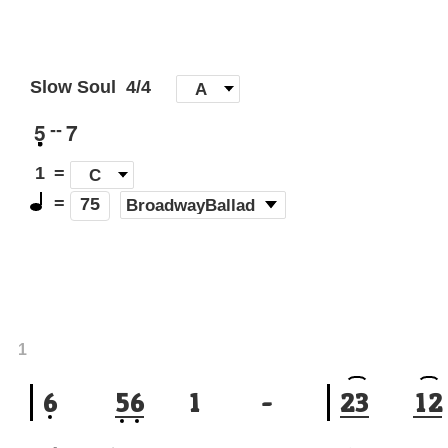
Slow Soul
4/4
[
A
]
5
7
--
1
=
C
=
(
BroadwayBallad
)
75
1
6
5
6
1
-
2
3
1
2