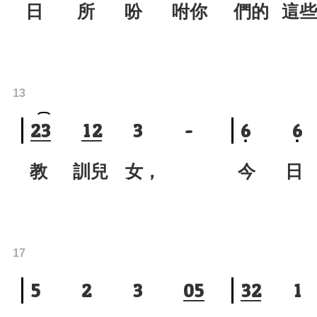
日 所 吩 咐你
們的 這
13
2
3
1
2
3
-
6
6
教 訓兒 女，
今 日 
17
5
2
3
0
5
3
2
1