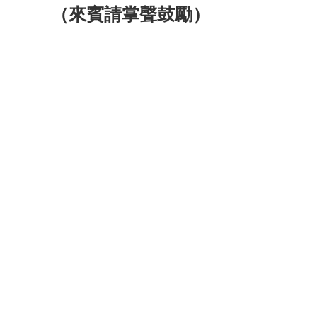
（來賓請掌聲鼓勵）