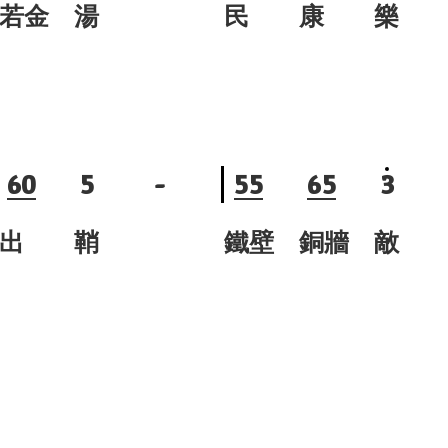
若金 湯
民 康 樂
6
0
5
-
5
5
6
5
3
出 鞘
鐵壁 銅牆 敵