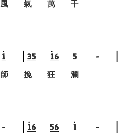
風
氣 萬 千
1
3
5
1
6
5
-
師
挽 狂 瀾
-
1
6
5
6
1
-