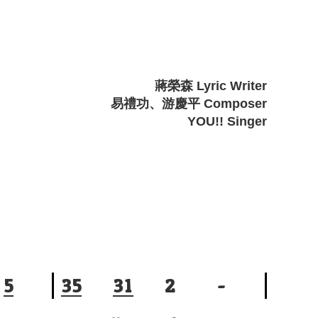
蔣榮森 Lyric Writer
易禮功、游慶平 Composer
YOU!! Singer
5
3
5
3
1
2
-