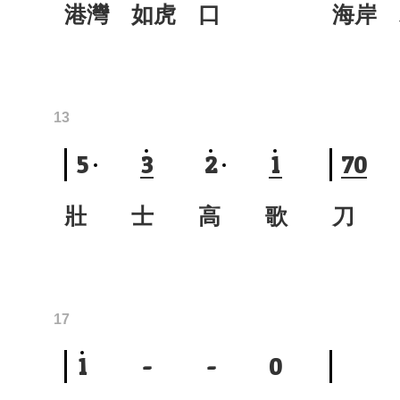
港灣 如虎 口
海岸 
13
5
3
2
1
7
0
壯 士 高 歌
刀 
17
1
-
-
0