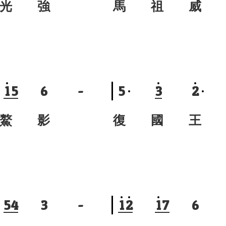
光 強
馬 祖 威 
1
5
6
-
5
3
2
鰲 影
復 國 王 
5
4
3
-
1
2
1
7
6