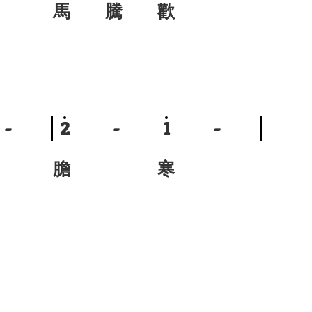
馬 騰 歡
-
2
-
1
-
膽 寒