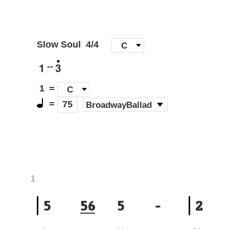
Slow Soul
4/4
[
C
]
1
3
--
1
=
C
=
(
BroadwayBallad
)
75
1
5
5
6
5
-
2