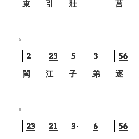
東 引 壯
莒 
5
2
2
3
5
3
5
6
閩 江 子 弟
逐 
9
2
3
2
1
3
6
5
6