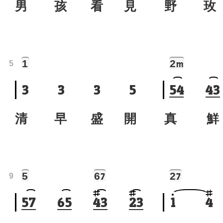
男 孩 看 見
野 玫
1
2
m
5
3
3
3
5
5
4
4
3
清 早 盛 開
真 鮮
5
6
2
7
7
9
5
7
6
5
4
3
2
3
1
4