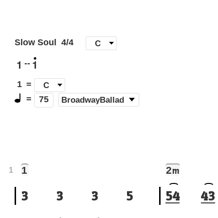
Slow Soul
4/4
[
C
]
1
1
--
1
=
C
=
(
BroadwayBallad
)
75
1
2
m
1
3
3
3
5
5
4
4
3