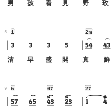
男 孩 看 見
野 玫
1
2
m
5
3
3
3
5
5
4
4
3
清 早 盛 開
真 鮮
5
6
2
7
7
9
5
7
6
5
4
3
2
3
1
4