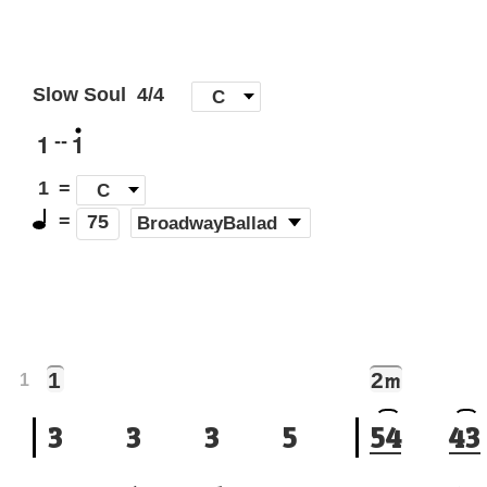
Slow Soul
4/4
[
C
]
1
1
--
1
=
C
=
(
BroadwayBallad
)
75
1
2
m
1
3
3
3
5
5
4
4
3