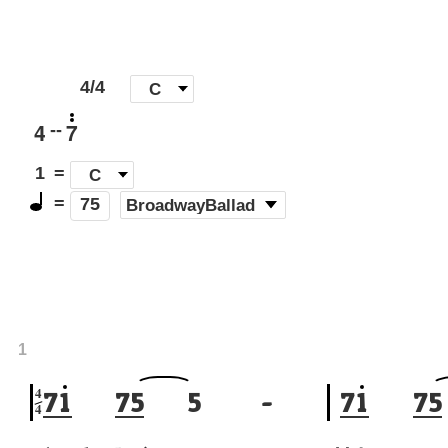
4/4
[
C
]
4
7
--
1
=
C
=
(
BroadwayBallad
)
75
1
4
7
1
7
5
5
-
7
1
7
5
4