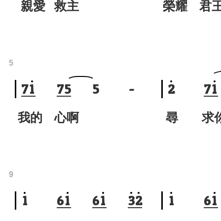
親愛 救主
榮耀 君
5
7
1
7
5
5
-
2
7
1
我的 心啊
尋 
9
1
6
1
6
1
3
2
1
6
1