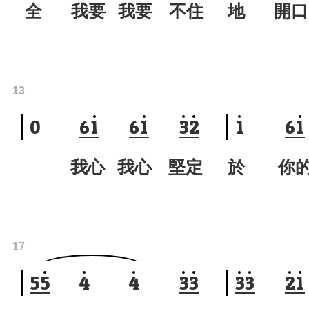
全 我要 我要 不住
地 開口
13
0
6
1
6
1
3
2
1
6
1
我心 我心 堅定
於 你的
17
5
5
4
4
3
3
3
3
2
1