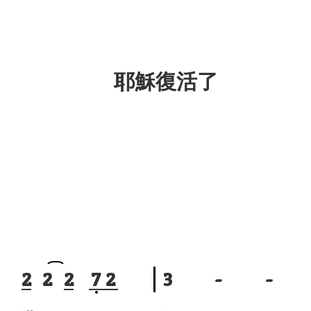
耶穌復活了
2
2
2
7
2
3
-
-