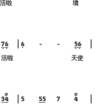
啦
墳
7
6
6
-
-
5
6
啦
天使
3
4
5
5
5
7
4