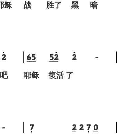
稣
战 胜了 黑 暗
2
6
5
5
2
2
-
吧
耶稣 復活 了
-
7
2
2
7
0