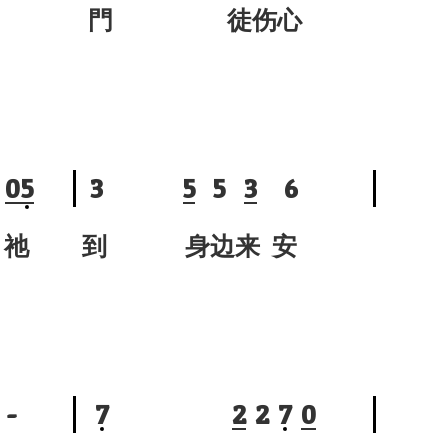
門 徒伤心
0
5
3
5
5
3
6
祂
到 身边来 安
-
7
2
2
7
0