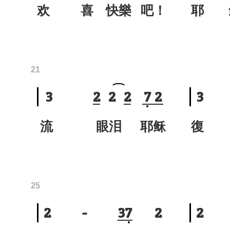
欢 喜 快樂 吧！
耶 
21
3
2
2
2
7
2
3
流 眼泪 耶稣
復
25
2
-
3
7
2
2