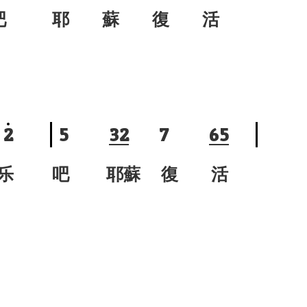
吧
耶 蘇 復 活
2
5
3
2
7
6
5
快 乐
吧 耶蘇 復 活