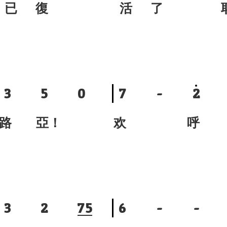
 已 復
活 了 耶
3
5
0
7
-
2
 路 亞！
欢 呼 
3
2
7
5
6
-
-