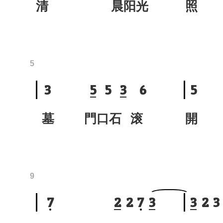
清 晨阳光
照 
5
3
5
5
3
6
5
墓 門口石 滚
開
9
7
2
2
7
3
3
2
3