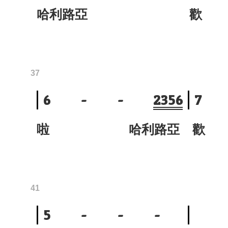
哈利路亞
歡 
37
6
-
-
2
3
5
6
7
啦 哈利路亞
歡 
41
5
-
-
-