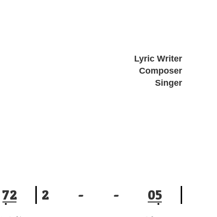
Lyric Writer
Composer
Singer
7
2
2
-
-
0
5