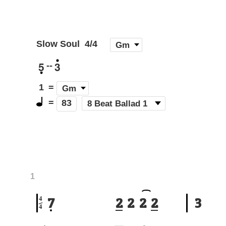
Slow Soul
4/4
[
Gm
]
5
3
--
1
=
Gm
=
(
8 Beat Ballad 1
)
83
1
4
7
2
2
2
2
3
4