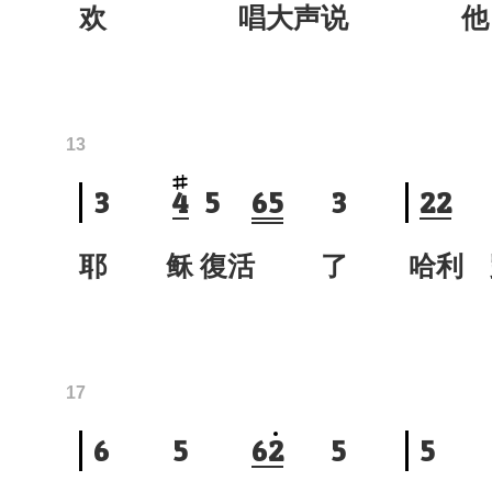
欢 唱大声说
他
13
3
4
5
6
5
3
2
2
耶 稣 復活 了
哈利
17
6
5
6
2
5
5