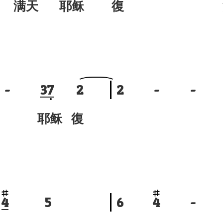
满天 耶稣
復 活
-
3
7
2
2
-
-
 耶稣 復
活
4
5
6
4
-