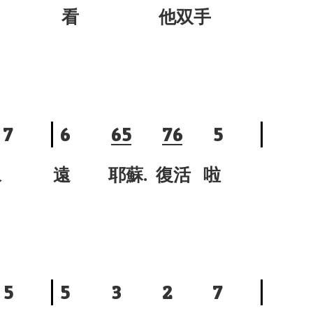
看 他双手
7
6
6
5
7
6
5
永
遠 耶蘇. 復活 啦
5
5
3
2
7