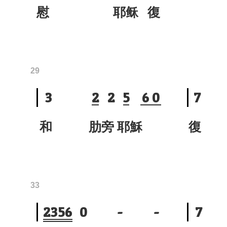
慰 耶稣 復
29
3
2
2
5
6
0
7
和 肋旁 耶穌
復 
33
2
3
5
6
0
-
-
7