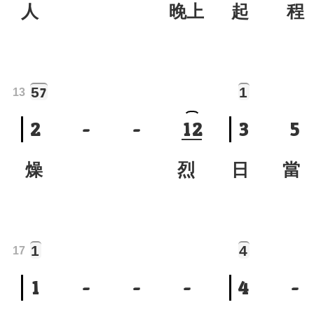
人 晚上
起 程
5
1
7
13
2
-
-
1
2
3
5
燥 烈
日 當
1
4
17
1
-
-
-
4
-