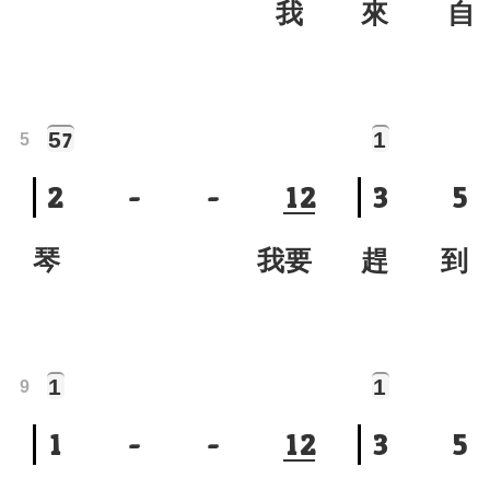
我
來 自
5
1
7
5
2
-
-
1
2
3
5
琴 我要
趕 到
1
1
9
1
-
-
1
2
3
5