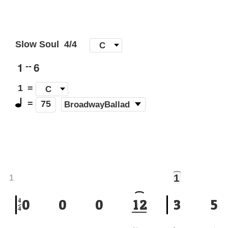
Slow Soul
4/4
[
C
]
1
6
--
1
=
C
=
(
BroadwayBallad
)
75
1
1
4
0
0
0
1
2
3
5
4