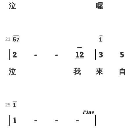
泣
喔 
5
1
7
21
2
-
-
1
2
3
5
泣 我
來 自
1
25
1
-
-
-