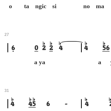
o ta ngic si
no ma 
27
6
0
2
2
4
4
5
6
a ya
a y
31
4
4
5
6
-
4