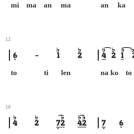
mi ma an ma
an ka 
12
6
-
1
2
4
2
1
to ti len
na ko 
16
4
2
7
2
4
2
7
6