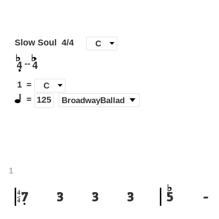
Slow Soul
4/4
[
C
]
4
4
--
1
=
C
=
(
BroadwayBallad
)
125
1
4
7
3
3
3
5
-
4