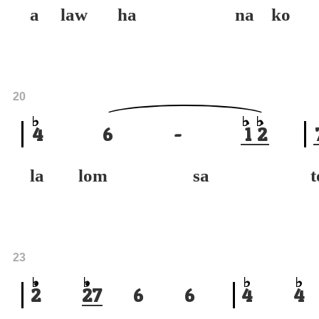
a law ha
na k
20
4
6
-
1
2
la lom sa
23
2
2
7
6
6
4
4