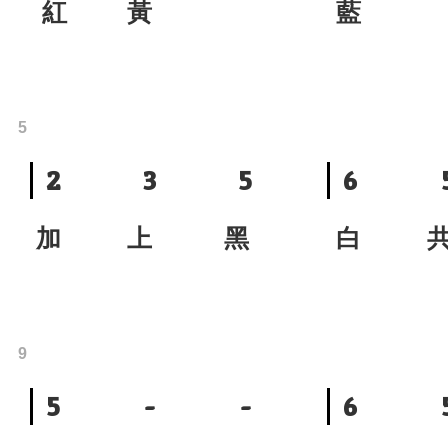
紅 黃
藍
5
2
3
5
6
加 上 黑
白 
9
5
-
-
6