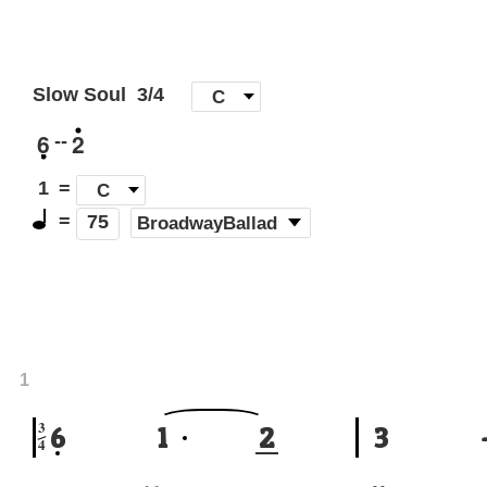
Slow Soul
3/4
[
C
]
6
2
--
1
=
C
=
(
BroadwayBallad
)
75
1
3
6
1
2
3
4