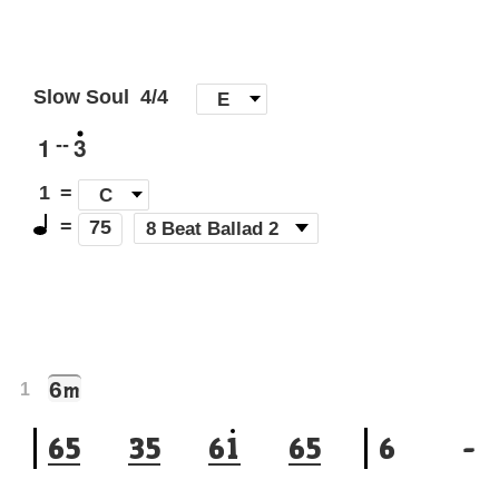
Slow Soul
4/4
[
E
]
1
3
--
1
=
C
=
(
8 Beat Ballad 2
)
75
6
m
1
6
5
3
5
6
1
6
5
6
-