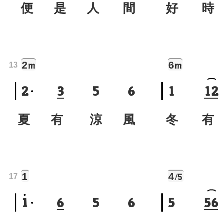
便 是 人 間
好 時
2
6
m
m
13
2
3
5
6
1
1
2
夏 有 涼 風
冬 有
1
4
/5
17
1
6
5
6
5
5
6