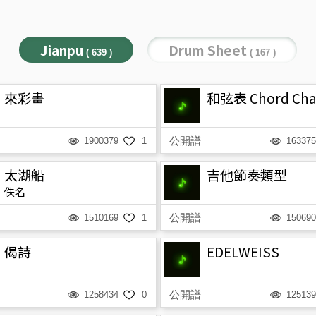
Jianpu
Drum Sheet
( 639 )
( 167 )
來彩畫
和弦表 Chord Cha
公開譜
1900379
1
163375
太湖船
吉他節奏類型
佚名
公開譜
1510169
1
150690
偈詩
EDELWEISS
公開譜
1258434
0
125139