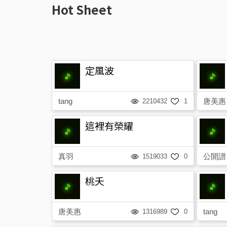
Hot Sheet
定風波
tang
唐美惠
2210432
1
這裡有榮耀
真羽
公開譜
1519033
0
桃夭
唐美惠
tang
1316989
0