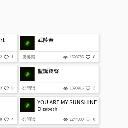
rt
武陵春
唐美惠
2
1
1593785
0
聖誕鈴聲
公開譜
3
0
1390916
2
YOU ARE MY SUNSHINE
Elizabeth
公開譜
9
4
1244380
0