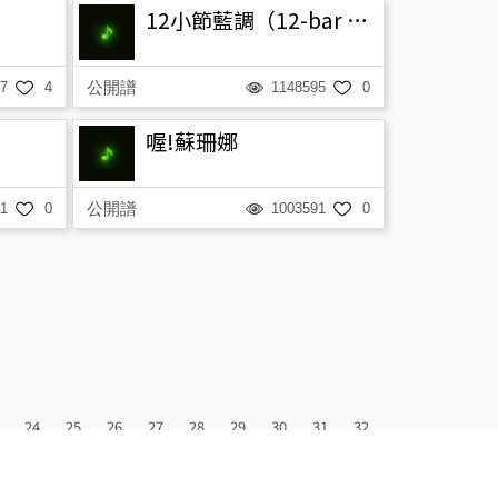
12小節藍調（12-bar blues）
公開譜
7
4
1148595
0
喔!蘇珊娜
公開譜
1
0
1003591
0
24
25
26
27
28
29
30
31
32