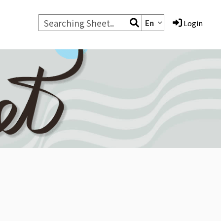
En
Login