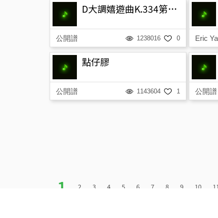
D大調嬉遊曲K.334第三樂章-小步舞曲
公開譜
Eric Y
1238016
0
點仔膠
公開譜
公開譜
1143604
1
1
2
3
4
5
6
7
8
9
10
1