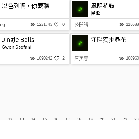
以色列啊，你要聽
鳳陽花鼓
民歌
ang
公開譜
1221743
0
115688
Jingle Bells
江畔獨步尋花
Gwen Stefani
唐美惠
1090242
2
106960
1
12
13
14
15
16
17
18
19
20
21
22
23