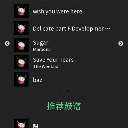
wish you were here
Delicate part F Development 2
Sugar
Maroon5
Save Your Tears
The Weeknd
baz
推荐鼓谱
唱