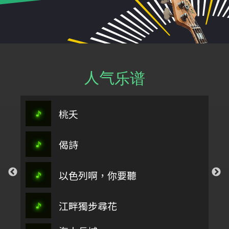
人气乐谱
桃夭
偈詩
以色列啊，你要聽
江畔獨步尋花