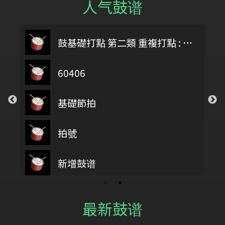
人气鼓谱
鼓基礎打點 第二類 重複打點 : DIDDLE RUDIMENTS
60406
基礎節拍
拍號
第四類 拖曳打點 : DRAG RUDIMENTS
新增鼓谱
最新鼓谱