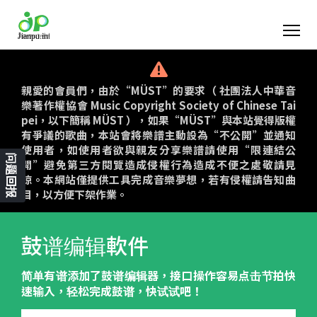
親愛的會員們，由於“MÜST”的要求（ 社團法人中華音
樂著作權協會 Music Copyright Society of Chinese Tai
pei，以下簡稱 MÜST ），如果“MÜST”與本站覺得版權
有爭議的歌曲，本站會將樂譜主動設為“不公開”並通知
使用者，如使用者欲與親友分享樂譜請使用“限連結公
问题回报
開”避免第三方閱覽造成侵權行為造成不便之處敬請見
諒。本網站僅提供工具完成音樂夢想，若有侵權請告知曲
目，以方便下架作業。
鼓谱编辑軟件
简单有谱添加了鼓谱编辑器，接口操作容易点击节拍快
速输入，轻松完成鼓谱，快试试吧！