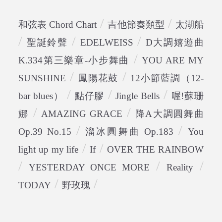
/
/
和弦表 Chord Chart
吉他節奏類型
太湖船
/
/
/
聖誕鈴聲
EDELWEISS
D大調嬉遊曲
/
K.334第三樂章-小步舞曲
YOU ARE MY
/
/
SUNSHINE
鳳陽花鼓
12小節藍調（12-
/
/
/
bar blues）
點仔膠
Jingle Bells
喔!蘇珊
/
/
娜
AMAZING GRACE
降A大調圓舞曲
/
/
Op.39 No.15
溜冰圓舞曲 Op.183
You
/
/
light up my life
If
OVER THE RAINBOW
/
/
/
YESTERDAY ONCE MORE
Reality
/
/
TODAY
野玫瑰