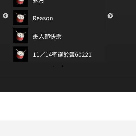
Closer
Sugar
Ro
Reason
The Chainsmokers
Maroon5
Ade
透明
Save Your Tea
a Cole
愚人節快樂
Novelbright
The Weeknd
兩
wish you were here
11／14聖誕鈴聲60221
baz
韋