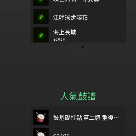
孟慶而
如繁星
江畔獨步尋花
古37
古37
海上長城
水
歡樂歌
幻想即
YOU!!
人氣鼓譜
眉飛色
 you were here
6/18
鼓基礎打點 第二類 重複打點 : DIDDLE RUDIMENTS
鄭秀文.八
Delicate part F Development 2
60406
給自己機會
弦月