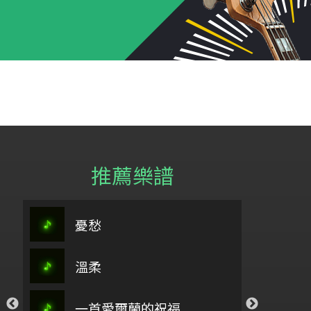
推薦樂譜
阿刁
憂愁
so
祢懂我的傷
溫柔
弓舞
我
你愛我如至寶_孟慶而
，你要聽
一首愛爾蘭的祝福
石上流泉
樂