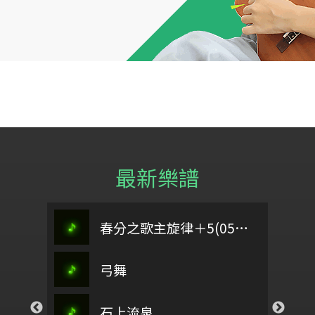
最新樂譜
定風波
someday the boy
春分之歌主旋律＋5(0504)
桃夭
來彩畫
弓舞
我的家鄉在佛光山v1
偈詩
而
春之頌
爾蘭的祝福
石上流泉
樂11、(歡喜歡喜)
以色列啊