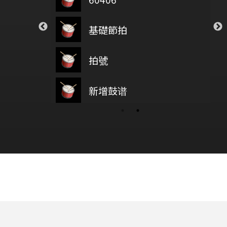
ar
Closer
基礎節拍
Reason
on5
The Chainsmokers
 Your Tears
透明
拍號
愚人節
Weeknd
Novelbright
鼓基礎打點 第四類 拖曳打點 : DRAG RUDIMENTS
新增鼓谱
wish you were here
11／14