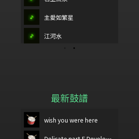
回家坐月時
平凡之路(C)
武陵春
主愛如繁星
江畔獨步
朴樹
海上長城
興曲
這裡有榮耀
江河水
重陽節感懷
YOU!!
最新鼓譜
舞
60403黃億展
wish you were here
YELLOW
三夭
test
Nobody's Home
Delicate part F Development 2
60406