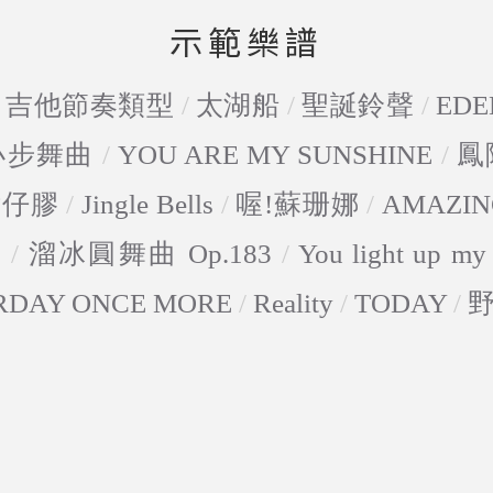
示範樂譜
/
吉他節奏類型
/
太湖船
/
聖誕鈴聲
/
EDE
-小步舞曲
/
YOU ARE MY SUNSHINE
/
鳳
點仔膠
/
Jingle Bells
/
喔!蘇珊娜
/
AMAZIN
5
/
溜冰圓舞曲 Op.183
/
You light up my 
RDAY ONCE MORE
/
Reality
/
TODAY
/