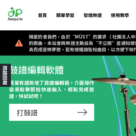
首頁
簡單學習
發燒樂譜
使用教學
親愛的會員們，由於“MÜST”的要求（ 社團法人中華音樂著作權
的歌曲，本站會將樂譜主動設為“不公開”並通知使
具完成音樂夢想，若有侵權請告知曲目，以方便下架
鼓譜編輯軟體
問題回報
簡單有譜新增了鼓譜編輯器，介面操作
容易點擊節拍快速輸入，輕鬆完成鼓
譜，快試試吧！
打鼓譜