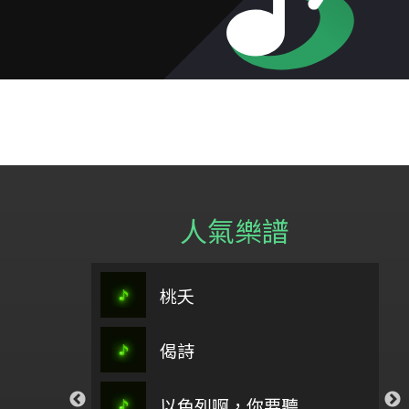
人氣樂譜
春分之歌主旋律＋5(0504)
桃夭
阿刁
憂愁
偈詩
祢懂我的傷
溫柔
你愛我如至寶_孟慶
流泉
以色列啊，你要聽
一首愛