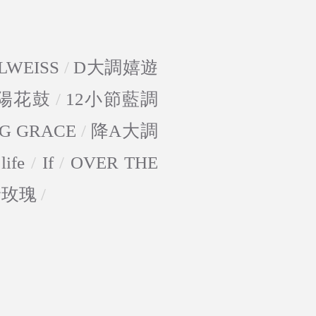
LWEISS
/
D大調嬉遊
陽花鼓
/
12小節藍調
G GRACE
/
降A大調
life
/
If
/
OVER THE
野玫瑰
/