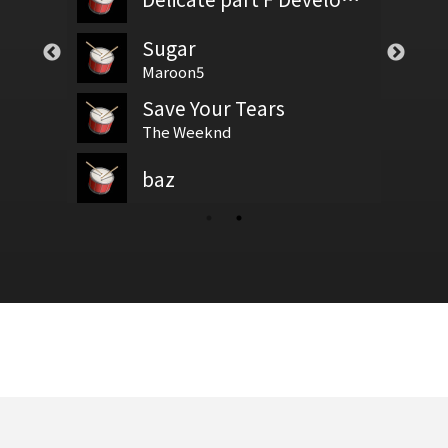
Sugar
Rolling in the deep
test
基礎節拍
Maroon5
Adele
Save Your Tears
快樂
新增鼓譜
拍號
I don't want to wait - Paul
The Weeknd
兩腳書櫥的逃亡
聖誕鈴聲60221
baz
鼓基礎打點 第四類 拖曳打點 : DRAG RUDIMENTS
新增鼓谱
韋禮安