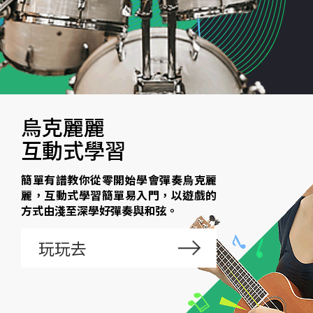
烏克麗麗
互動式學習
簡單有譜教你從零開始學會彈奏烏克麗
麗，互動式學習簡單易入門，以遊戲的
方式由淺至深學好彈奏與和弦。
玩玩去