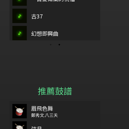
孟慶而
平
尋花
古37
古37
主愛如繁星
朴
歡樂歌
幻想即興曲
江河水
重
推薦鼓譜
眉飛色舞
6/18
鼓基礎打點 第二類 重複打點 : DIDDLE RUDIMENTS
wish you wer
YE
鄭秀文.八三夭
給自己機會
弦月
No