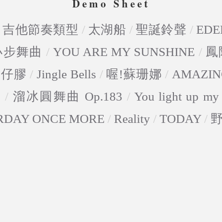
Demo Sheet
/
吉他節奏類型
/
太湖船
/
聖誕鈴聲
/
EDE
-小步舞曲
/
YOU ARE MY SUNSHINE
/
鳳
點仔膠
/
Jingle Bells
/
喔!蘇珊娜
/
AMAZIN
5
/
溜冰圓舞曲 Op.183
/
You light up my 
RDAY ONCE MORE
/
Reality
/
TODAY
/