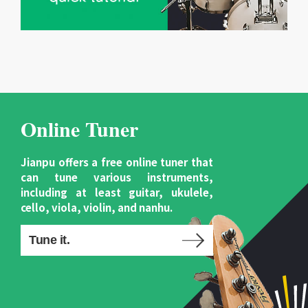
Online Tuner
Jianpu offers a free online tuner that
can tune various instruments,
including at least guitar, ukulele,
cello, viola, violin, and nanhu.
Tune it.