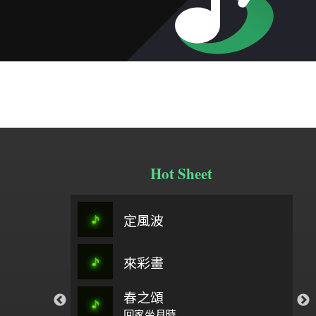
Hot Sheet
定風波
來彩畫
弓舞
春之頌
聽
石上流泉
回家坐月時