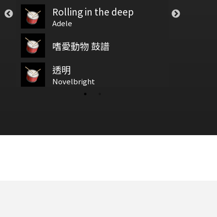
Sugar
Rolling in the deep
Closer
基礎節拍
le
Maroon5
Adele
The Chainsmoker
Save Your Tears
透明
嗜愛動物 鼓譜
拍號
Br
The Weeknd
Novelbright
透明
: DIDDLE RUDIMENTS
baz
鼓基礎打點 第四類 拖曳打點 : DRAG RUDIMENTS
新增鼓谱
wish you wer
Novelbright