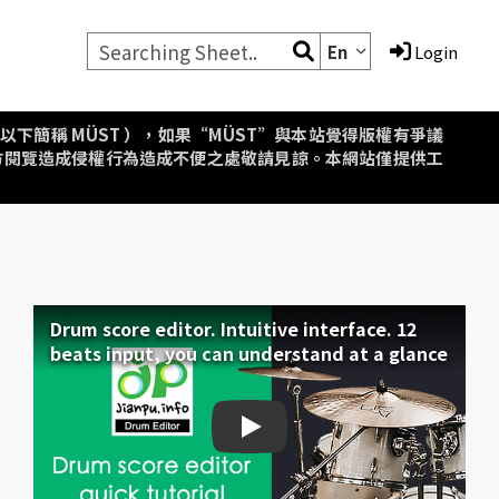
En
Login
aipei，以下簡稱 MÜST ），如果“MÜST”與本站覺得版權有爭議
方閱覽造成侵權行為造成不便之處敬請見諒。本網站僅提供工
Drum score editor. Intuitive interface. 12
beats input, you can understand at a glance
Drum score editor. Intuiti