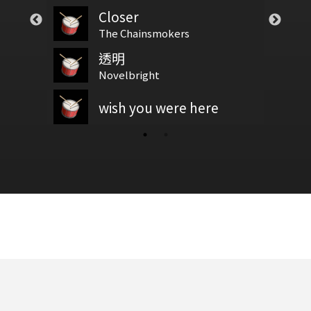
Closer
基礎節拍
let go
test
The Chainsmokers
透明
拍號
Bring me to life
新增鼓譜
Novelbright
新增鼓谱
wish you were here
鼓基礎打點 第二類 重複打點 