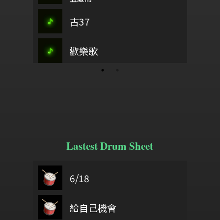
江畔獨步尋花
古37
樂2、鞠躬曲
武陵春
海上長城
歡樂歌
星宿
這裡有榮
YOU!!
Lastest Drum Sheet
6/18
鼓基礎打點 第二類 重複打點 : DIDDLE RUDIMENTS
Sweet Dreams
60403黃
Delicate part F Development 2
60406
給自己機會
弦月
test