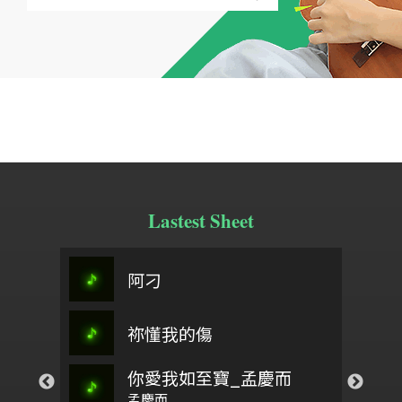
Lastest Sheet
太愛你-翁立友
春分之歌主旋律＋5(0504)
桃夭
阿刁
定風波
翁立友
偈詩
祢懂我的傷
王昭君
來彩畫
你愛我如至寶_孟慶而
春之頌
以色列啊，你要聽
Eighth note
孟慶而
回家坐月時