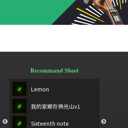
Recommand Sheet
太
Lemon
春分之歌主旋律＋5(0504)
桃夭
阿刁
翁
弓舞
我的家鄉在佛光山v1
偈詩
祢懂我的傷
王
你愛我如至寶
石上流泉
Sixteenth note
以色列啊，你要聽
Ei
孟慶而