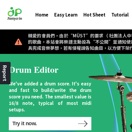
Home
Easy Learn
Hot Sheet
Tutorial
親愛的會員們，由於“MÜST”的要求（ 社團法人中華音樂著作權
的歌曲，本站會將樂譜主動設為“不公開”並通知使
具完成音樂夢想，若有侵權請告知曲目，以方便下架
Drum Editor
Report
We've added a drum score. It's easy
and fast to build/write the drum
score you need. The smallest value is
16/8 note, typical of most midi
setups.
Try it now.