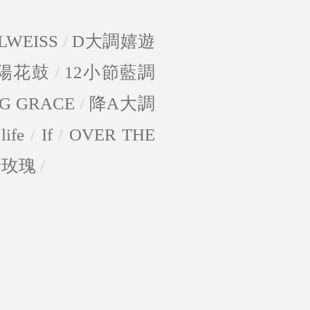
LWEISS
/
D大調嬉遊
陽花鼓
/
12小節藍調
G GRACE
/
降A大調
life
/
If
/
OVER THE
野玫瑰
/