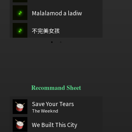
主愛如繁星
Malalamod a ladiw
江畔獨步尋花
古37
樂
海上長城
耀
江河水
不完美女孩
歡樂歌
星
YOU!!
Recommand Sheet
Save Your Tears
億展
wish you were here
6/18
鼓基礎打點 第二類 重複打點 : DIDDLE RUDIMENTS
Sw
The Weeknd
We Built This City
Delicate part F Development 2
60406
給自己機會
弦