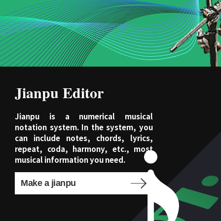
Jianpu Editor
Jianpu is a numerical musical
notation system. In the system, you
can include notes, chords, lyrics,
repeat, coda, harmony, etc., most
musical information you need.
Make a jianpu