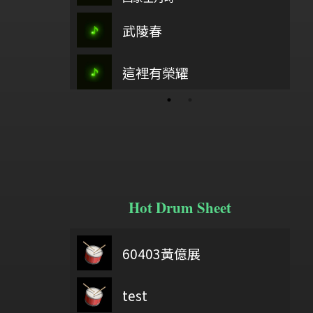
武陵春
主愛如繁星
這裡有榮耀
江河水
Hot Drum Sheet
鼓基礎打點 第二類 重複打點 : DIDDLE RUDIMENTS
60403黃億展
wish you were here
test