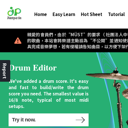
Home
Easy Learn
Hot Sheet
Tutorial
親愛的會員們，由於“MÜST”的要求（ 社團法人中華音樂著作權
的歌曲，本站會將樂譜主動設為“不公開”並通知使
具完成音樂夢想，若有侵權請告知曲目，以方便下架
Drum Editor
Report
We've added a drum score. It's easy
and fast to build/write the drum
score you need. The smallest value is
16/8 note, typical of most midi
setups.
Try it now.