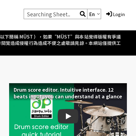
En
Login
aipei，以下簡稱 MÜST ），如果“MÜST”與本站覺得版權有爭議
方閱覽造成侵權行為造成不便之處敬請見諒。本網站僅提供工
Drum score editor. Intuitive interface. 12
beats input, you can understand at a glance
Drum score editor. Intuiti