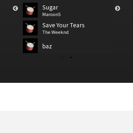
Sugar
譜
test
新月
基礎節拍
Maroon5
Save Your Tears
God Is Able
我爱你
新增鼓譜
拍號
The Weeknd
Reuben Morgan
baz
鼓基礎打點 第四類 拖曳打點 : DRAG RUDIMENTS
Freestyle
新增鼓谱