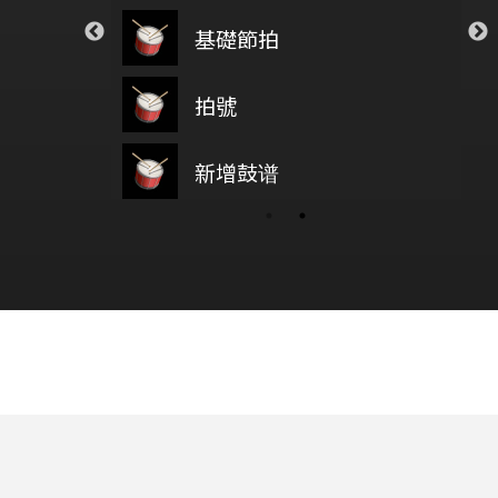
ar
Closer
基礎節拍
新增鼓
on5
The Chainsmokers
 Your Tears
透明
拍號
主耶稣 
Weeknd
Novelbright
鼓基礎打點 第四類 拖曳打點 : DRAG RUDIMENTS
新增鼓谱
wish you were here
4/16