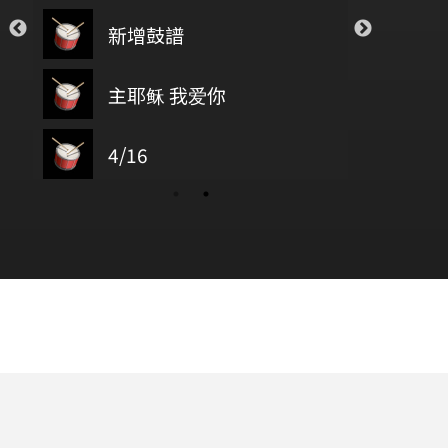
Closer
Sugar
新增鼓譜
新
The Chainsmokers
Maroon5
透明
Save Your Tea
Go
主耶稣 我爱你
Novelbright
The Weeknd
Re
wish you were here
4/16
baz
Fr