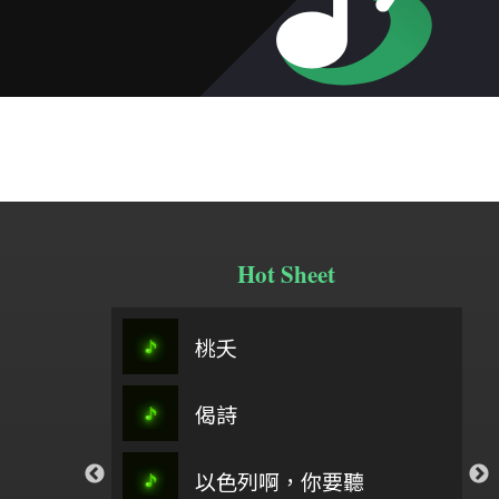
Hot Sheet
春分之歌主旋律＋5(0504)
桃夭
阿刁
憂愁
偈詩
祢懂我的傷
聖母頌
你愛我如至寶_孟慶
Same G
流泉
以色列啊，你要聽
孟慶而
新店行道