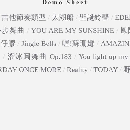
Demo Sheet
/
吉他節奏類型
/
太湖船
/
聖誕鈴聲
/
EDE
-小步舞曲
/
YOU ARE MY SUNSHINE
/
鳳
點仔膠
/
Jingle Bells
/
喔!蘇珊娜
/
AMAZIN
5
/
溜冰圓舞曲 Op.183
/
You light up my 
RDAY ONCE MORE
/
Reality
/
TODAY
/