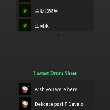
後山姑娘
躬曲
武陵春
主愛如繁星
江畔獨步
方阡翊
海上長城
這裡有榮耀
江河水
休旅家寄情
YOU!!
Lastest Drum Sheet
あたらよ
60403黃億展
wish you were here
春日影 開頭~第一段副歌END
老師改編版
test
ギブス / 椎名林檎
Delicate part F Development 2
60406