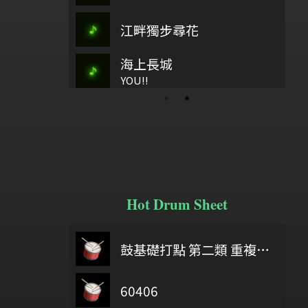
如繁星
江畔獨步尋花
古37
樂2、鞠
海上長城
水
歡樂歌
阿刁
YOU!!
Hot Drum Sheet
 you were here
6/18
鼓基礎打點 第二類 重複打點 : DIDDLE RUDIMENTS
夏霞 / 
Delicate part F Development 2
60406
給自己機會
膀胱 吳