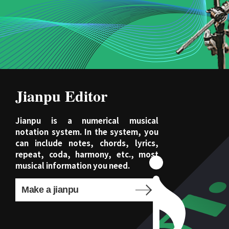
Jianpu Editor
Jianpu is a numerical musical
notation system. In the system, you
can include notes, chords, lyrics,
repeat, coda, harmony, etc., most
musical information you need.
Make a jianpu