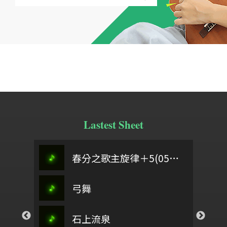
Lastest Sheet
定風波
頌讚祢名
春分之歌主旋律＋5(0504)
桃夭
來彩畫
弓舞
九四高齡感懷詩
偈詩
而
od
春之頌
石上流泉
紅鼻子馴鹿
以色列啊
會
回家坐月時