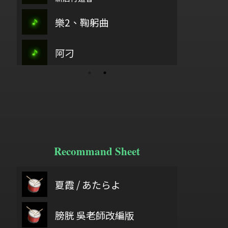
後
尋花
古37
樂2、鞠躬曲
主愛如繁星
方
歡樂歌
阿刁
江河水
休
Recommand Sheet
6/18
鼓基礎打點 第二類 重複打點 : DIDDLE RUDIMENTS
夏霞 / あたらよ
wish you wer
給自己機會
膀胱 吳老師改編版
ギ