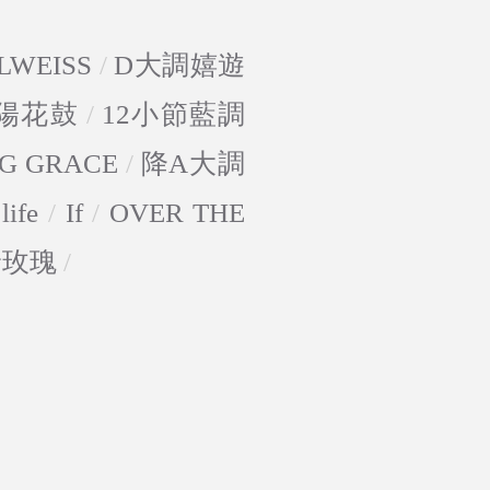
LWEISS
/
D大調嬉遊
陽花鼓
/
12小節藍調
G GRACE
/
降A大調
life
/
If
/
OVER THE
野玫瑰
/