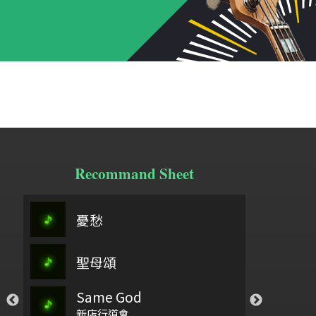
Recommand Sheet
阿刁
憂愁
頌
祢懂我的傷
聖母頌
弓舞
九
你愛我如至寶_孟慶而
Same God
，你要聽
石上流泉
紅
孟慶而
新店行道會