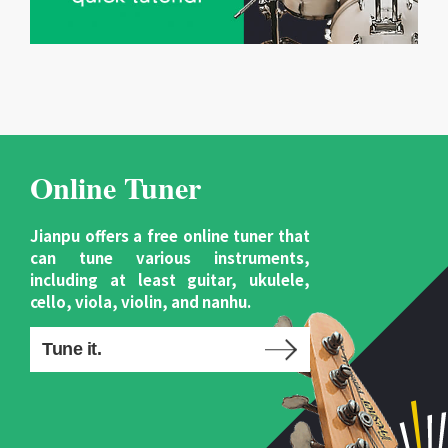
Online Tuner
Jianpu offers a free online tuner that
can tune various instruments,
including at least guitar, ukulele,
cello, viola, violin, and nanhu.
Tune it.