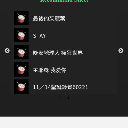
最後的茱麗葉
STAY
晚安地球人 瘋狂世界
主耶稣 我爱你
11／14聖誕鈴聲60221