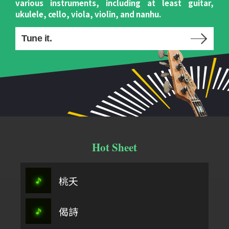
various instruments, including at least guitar,
ukulele, cello, viola, violin, and nanhu.
Tune it.
Hot Sheet
桃夭
偈詩