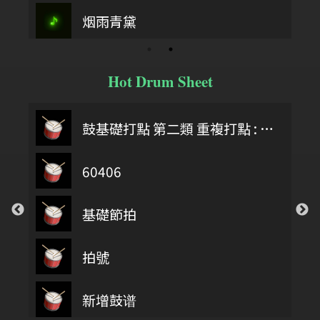
烟雨青黛
Hot Drum Sheet
鼓基礎打點 第二類 重複打點 : DIDDLE RUDIMENTS
60406
基礎節拍
拍號
第四類 拖曳打點 : DRAG RUDIMENTS
新增鼓谱