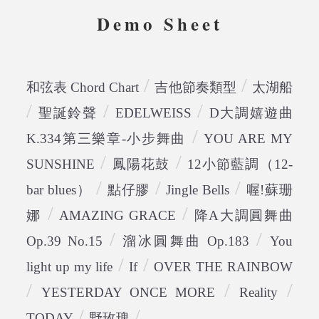
Demo Sheet
/
/
和弦表 Chord Chart
吉他節奏類型
太湖船
/
/
/
聖誕鈴聲
EDELWEISS
D大調嬉遊曲
/
K.334第三樂章-小步舞曲
YOU ARE MY
/
/
SUNSHINE
鳳陽花鼓
12小節藍調（12-
/
/
/
bar blues）
點仔膠
Jingle Bells
喔!蘇珊
/
/
娜
AMAZING GRACE
降A大調圓舞曲
/
/
Op.39 No.15
溜冰圓舞曲 Op.183
You
/
/
light up my life
If
OVER THE RAINBOW
/
/
/
YESTERDAY ONCE MORE
Reality
/
/
TODAY
野玫瑰