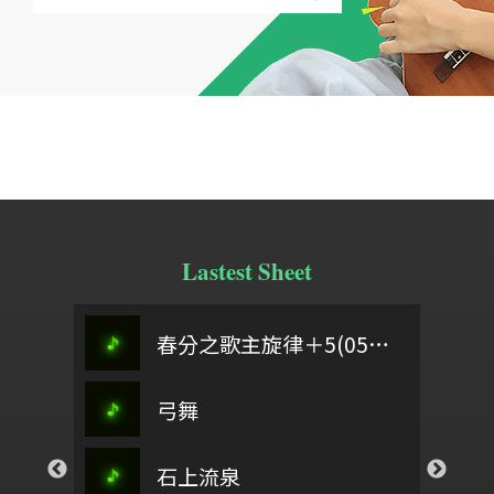
Lastest Sheet
翁立友
定風波
親愛主聖靈
春分之歌主旋律＋5(0504)
桃夭
來彩畫
弓舞
九四高齡感懷詩
偈詩
而
春之頌
note
石上流泉
惠崇春江晚景
以色列啊
回家坐月時