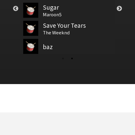
Sugar
°C的你
test
Hana (花)
基礎節拍
Maroon5
Save Your Tears
譜
新增鼓譜
春天有腳
拍號
The Weeknd
baz
鼓基礎打點 第四類 拖曳打點 : DRAG RUDIMENTS
紅蓮華
新增鼓谱