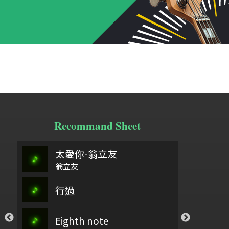
Recommand Sheet
太愛你-翁立友
阿刁
親
翁立友
祢懂我的傷
行過
弓舞
九
你愛我如至寶_孟慶而
，你要聽
Eighth note
石上流泉
惠
孟慶而