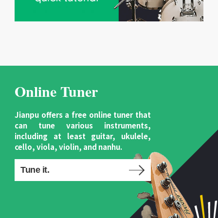
Online Tuner
Jianpu offers a free online tuner that
can tune various instruments,
including at least guitar, ukulele,
cello, viola, violin, and nanhu.
Tune it.