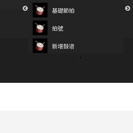
ar
Closer
基礎節拍
熱愛105
on5
The Chainsmokers
 Your Tears
透明
拍號
新增鼓
Weeknd
Novelbright
鼓基礎打點 第四類 拖曳打點 : DRAG RUDIMENTS
新增鼓谱
wish you were here
PORI