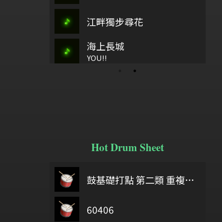
如繁星
江畔獨步尋花
古37
樂4、(
海上長城
大港口
水
歡樂歌
YOU!!
族人
Hot Drum Sheet
 you were here
6/18
鼓基礎打點 第二類 重複打點 : DIDDLE RUDIMENTS
最後的
Delicate part F Development 2
60406
給自己機會