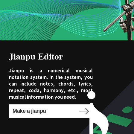
Jianpu Editor
Jianpu is a numerical musical
notation system. In the system, you
can include notes, chords, lyrics,
repeat, coda, harmony, etc., most
musical information you need.
Make a jianpu