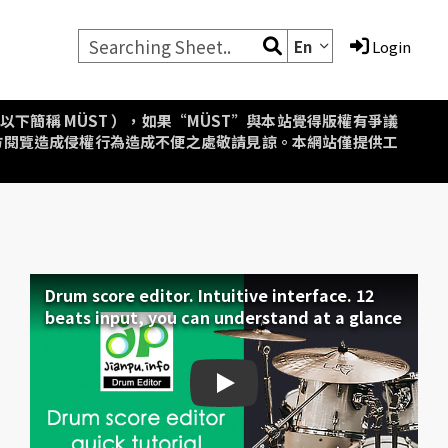
En
Login
aipei，以下簡稱 MÜST ），如果“MÜST”與本站覺得版權有爭議
方閱覽造成侵權行為造成不便之處敬請見諒。本網站僅提供工
Drum score editor. Intuitive interface. 12
beats input, you can understand at a glance
Drum score editor. Intuiti