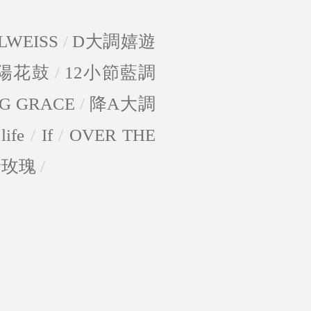
LWEISS
/
D大調嬉遊
陽花鼓
/
12小節藍調
G GRACE
/
降A大調
life
/
If
/
OVER THE
野玫瑰
/