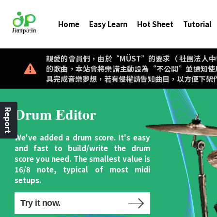
Home
Easy Learn
Hot Sheet
Tutorial
親愛的會員們，由於“MÜST”的要求（ 社團法人中華音樂著作權
的歌曲，本站會將樂譜主動設為“不公開”並通知使
具完成音樂夢想，若有侵權請告知曲目，以方便下架
Drum Editor
Report
We've added a drum score. It's easy
and fast to build/write the drum
score you need. The smallest value is
16/8 note, typical of most midi
setups.
Try it now.