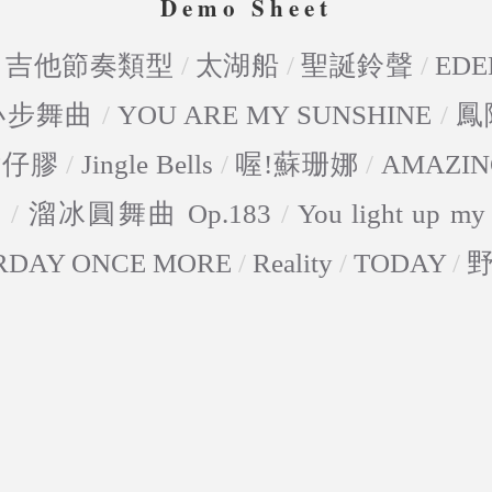
Demo Sheet
/
吉他節奏類型
/
太湖船
/
聖誕鈴聲
/
EDE
-小步舞曲
/
YOU ARE MY SUNSHINE
/
鳳
點仔膠
/
Jingle Bells
/
喔!蘇珊娜
/
AMAZIN
5
/
溜冰圓舞曲 Op.183
/
You light up my 
RDAY ONCE MORE
/
Reality
/
TODAY
/