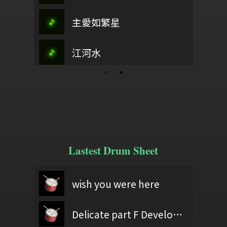
左腳三踏右腳三踏)
武陵春
主愛如繁星
乘著歌聲飛揚
江畔獨步
迎賓歌
海上長城
這裡有榮耀
江河水
休旅家寄情
YOU!!
Lastest Drum Sheet
茱麗葉
60403黃億展
wish you were here
wish you were here
test
『忘れてください』ヨルシカ
Nobody's Home
Delicate part F Development 2
60406