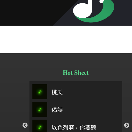
Hot Sheet
太愛你-
春分之歌主旋律＋5(0504)
桃夭
阿刁
翁立友
偈詩
祢懂我的傷
行過
你愛我如至寶_孟慶
流泉
以色列啊，你要聽
Eighth 
孟慶而