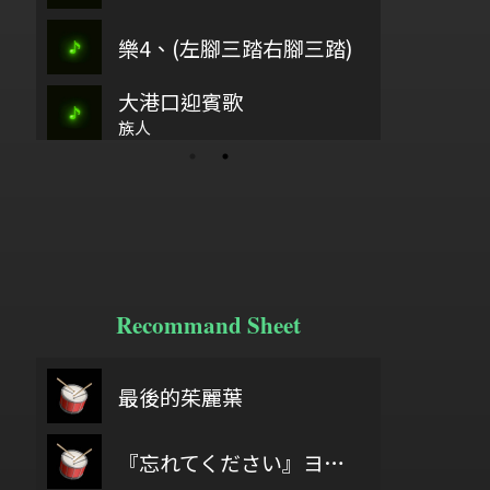
尋花
古37
樂4、(左腳三踏右腳三踏)
主愛如繁星
乘
大港口迎賓歌
歡樂歌
江河水
休
族人
Recommand Sheet
6/18
鼓基礎打點 第二類 重複打點 : DIDDLE RUDIMENTS
最後的茱麗葉
wish you wer
wi
給自己機會
『忘れてください』ヨルシカ
No