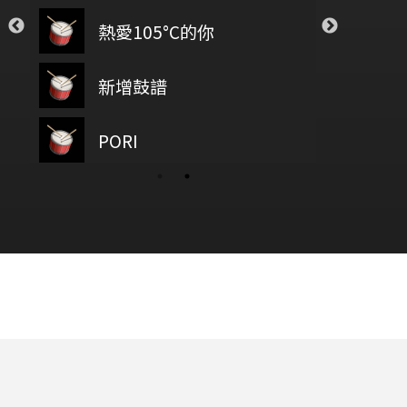
Closer
Sugar
熱愛105°C的你
Ha
The Chainsmokers
Maroon5
透明
Save Your Tea
新增鼓譜
春
Novelbright
The Weeknd
wish you were here
PORI
baz
紅