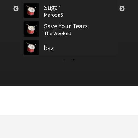
Sugar
test
戀人 簡單版
基礎節拍
Maroon5
Save Your Tears
God Is Able
我爱你
新增鼓譜
拍號
The Weeknd
Reuben Morgan
baz
鼓基礎打點 第四類 拖曳打點 : DRAG RUDIMENTS
面具 - 許廷鏗
新增鼓谱