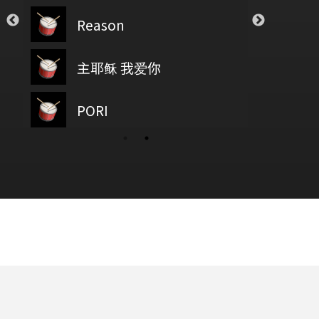
Closer
Sugar
Reason
戀
The Chainsmokers
Maroon5
透明
Save Your Tea
Go
主耶稣 我爱你
Novelbright
The Weeknd
Re
wish you were here
PORI
baz
面