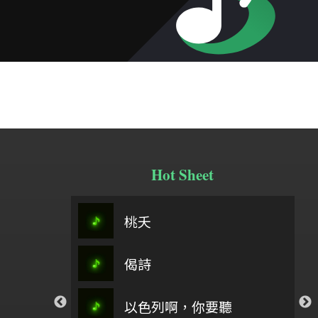
Hot Sheet
聖火的
春分之歌主旋律＋5(0504)
桃夭
阿刁
侯文龍牧
偈詩
祢懂我的傷
行過
你愛我如至寶_孟慶
流泉
以色列啊，你要聽
Exe-All
孟慶而