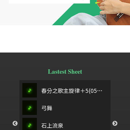
Lastest Sheet
洗禮
定風波
頌讚祢名
春分之歌主旋律＋5(0504)
桃夭
師
來彩畫
弓舞
以色列啊，你要聽
偈詩
而
春之頌
石上流泉
Sixteenth note
以色列啊
回家坐月時