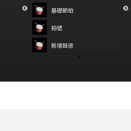
ar
Closer
基礎節拍
Reason
on5
The Chainsmokers
 Your Tears
透明
拍號
主耶稣 
Weeknd
Novelbright
鼓基礎打點 第四類 拖曳打點 : DRAG RUDIMENTS
新增鼓谱
wish you were here
PORI