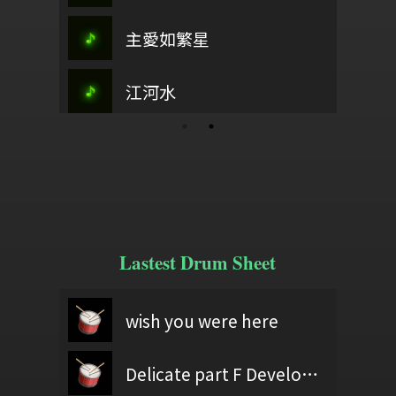
 a ladiw
武陵春
主愛如繁星
滄海一聲笑
江畔獨步
迎賓歌
海上長城
這裡有榮耀
江河水
不完美女孩
YOU!!
Lastest Drum Sheet
60403黃億展
wish you were here
wish you were here
r
test
ギブス / 椎名林檎
Delicate part F Development 2
60406