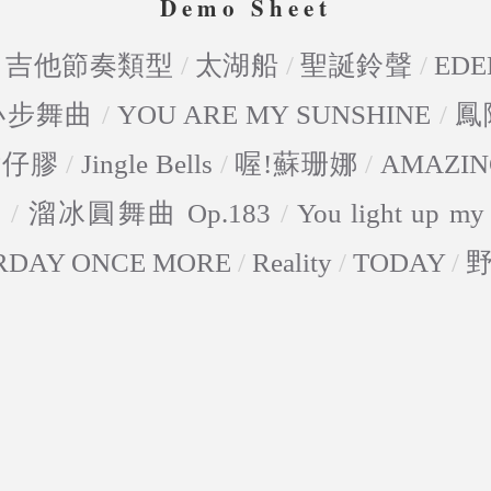
Demo Sheet
/
吉他節奏類型
/
太湖船
/
聖誕鈴聲
/
EDE
-小步舞曲
/
YOU ARE MY SUNSHINE
/
鳳
點仔膠
/
Jingle Bells
/
喔!蘇珊娜
/
AMAZIN
5
/
溜冰圓舞曲 Op.183
/
You light up my 
RDAY ONCE MORE
/
Reality
/
TODAY
/