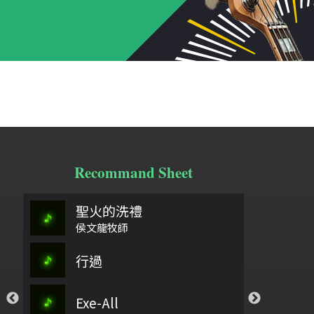
Recommand Sheet
聖火的洗禮
阿刁
頌
侯文龍牧師
祢懂我的傷
行過
弓舞
以
你愛我如至寶_孟慶而
，你要聽
Exe-All
石上流泉
Si
孟慶而