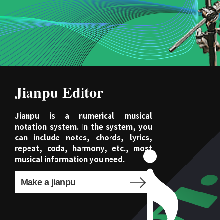
Jianpu Editor
Jianpu is a numerical musical
notation system. In the system, you
can include notes, chords, lyrics,
repeat, coda, harmony, etc., most
musical information you need.
Make a jianpu