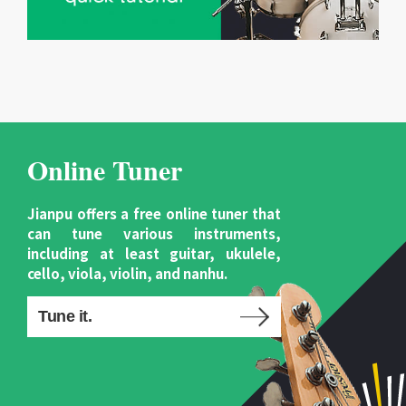
Online Tuner
Jianpu offers a free online tuner that
can tune various instruments,
including at least guitar, ukulele,
cello, viola, violin, and nanhu.
Tune it.