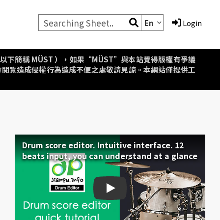
En
Login
aipei，以下簡稱 MÜST ），如果“MÜST”與本站覺得版權有爭議
方閱覽造成侵權行為造成不便之處敬請見諒。本網站僅提供工
Drum score editor. Intuitive interface. 12
beats input, you can understand at a glance
Drum score editor. Intuiti