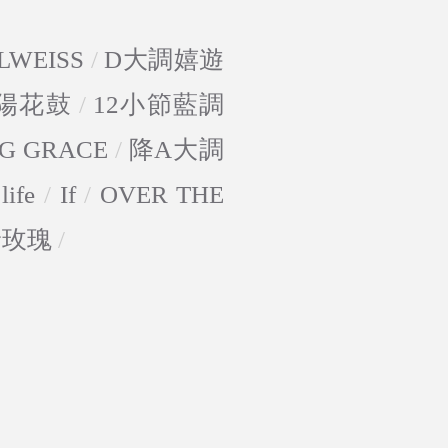
LWEISS
/
D大調嬉遊
陽花鼓
/
12小節藍調
G GRACE
/
降A大調
life
/
If
/
OVER THE
野玫瑰
/