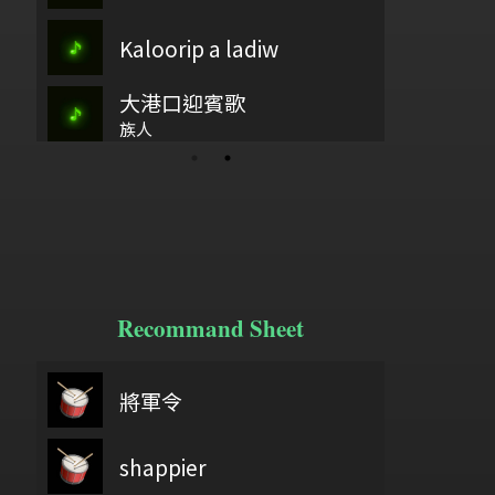
尋花
古37
Kaloorip a ladiw
主愛如繁星
滄
大港口迎賓歌
歡樂歌
江河水
不
族人
Recommand Sheet
6/18
鼓基礎打點 第二類 重複打點 : DIDDLE RUDIMENTS
將軍令
wish you wer
wi
給自己機會
shappier
ギ