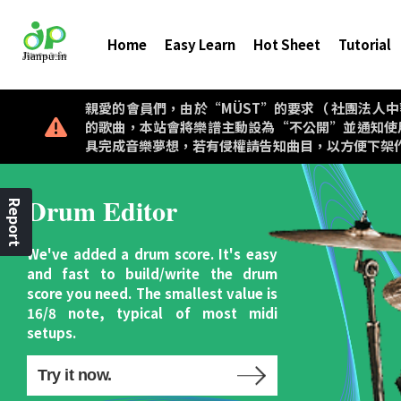
Home
Easy Learn
Hot Sheet
Tutorial
親愛的會員們，由於“MÜST”的要求（ 社團法人中華音樂著作權
的歌曲，本站會將樂譜主動設為“不公開”並通知使
具完成音樂夢想，若有侵權請告知曲目，以方便下架
Drum Editor
Report
We've added a drum score. It's easy
and fast to build/write the drum
score you need. The smallest value is
16/8 note, typical of most midi
setups.
Try it now.