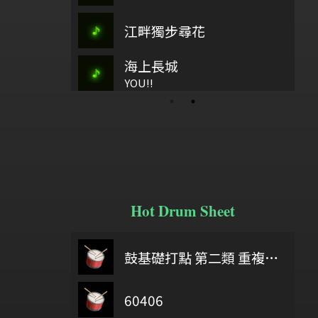
如繁星
江畔獨步尋花
古37
Kaloorip
海上長城
大港口
水
歡樂歌
YOU!!
族人
Hot Drum Sheet
 you were here
6/18
鼓基礎打點 第二類 重複打點 : DIDDLE RUDIMENTS
將軍令
Delicate part F Development 2
60406
給自己機會
shappie