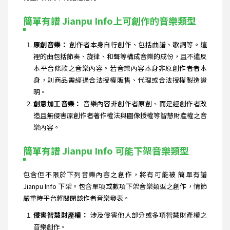
簡單有譜 Jianpu Info上可創作的音樂類型
原創音樂：
創作者本身自行創作、包括曲譜、歌詞等。這
裡的曲包括節奏、旋律、和聲等構成音樂的成份，且不違反
本平台條款之音樂內容。若音樂內容本身非原創作者者本
身，則商品需經過合法授權販售、代理或合法授權製造證
明。
創意加工音樂：
音樂內容非創作者原創、而是經創作者改
造且無侵害原創作者著作權法與圖像授權等智慧財產權之音
樂內容。
簡單有譜 Jianpu Info 可能下架音樂類型
包含但不限於下列音樂內容之創作，將有可能被 簡單有譜
Jianpu Info 下架。包含單項或數項下架音樂類型之創作，情節
嚴重時平台將關閉該作者音樂發表。
侵害智慧財產權：
涉及侵害他人部分或多項智慧財產權之
音樂創作。