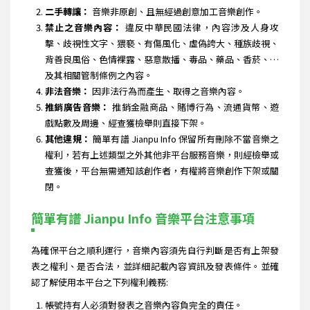
二手轉讓：
音樂非原創、且無經過創意加工音樂創作。
禁止之音樂內容：
違反中華民國法律，內容涉及人身攻
擊、歧視性文字、猥褻、有傷風化、虛偽誇大、種族歧視、
背善良風俗、色情裸露、惡意散播、毒品、藥品、香菸、…
及其相關管制條例之內容。
非法音樂：
因非法行為而產生、取得之音樂內容。
推銷廣告音樂：
推銷金融商品、賭博行為、流通貨幣、遊
戲點數及周邊、經查獲檢舉則直接下架。
其他違規：
簡單有譜 Jianpu Info 保留所有刪除不當音樂之
權利，若有上述類型之外其他非平台服務音樂，則經檢舉或
查獲後，平台無需通知該創作者，有權將音樂創作下架或關
閉。
簡單有譜 Jianpu Info 音樂平台注意事項
為確保平台之順利運行，音樂內容須先自行判斷是否有上架發
表之權利、是否合法，並詳細記載內容資訊及發表條件。並確
認了解使用本平台之下列權利義務:
帳號持有人必須對發表之音樂內容負完全的責任。