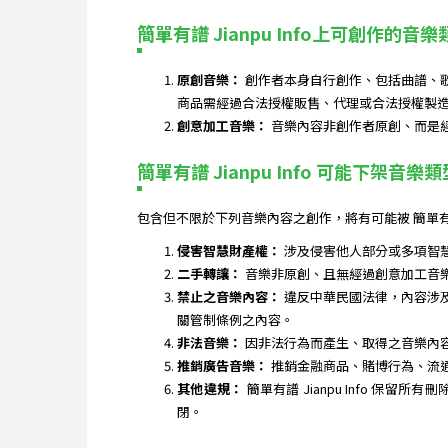
簡單有譜 Jianpu Info上可創作的音樂
原創音樂：
創作者本身自行創作、包括曲譜、
商品需經過合法授權販售、代理或合法授權製
創意加工音樂：
音樂內容非創作者原創、而是
簡單有譜 Jianpu Info 可能下架音樂類
包含但不限於下列音樂內容之創作，將有可能被 簡單有譜
侵害智慧財產權：
涉及侵害他人部分或多項智
二手轉讓：
音樂非原創、且無經過創意加工音
禁止之音樂內容：
違反中華民國法律，內容涉
關管制條例之內容。
非法音樂：
因非法行為而產生、取得之音樂內
推銷廣告音樂：
推銷金融商品、賭博行為、流
其他違規：
簡單有譜 Jianpu Info
閉。