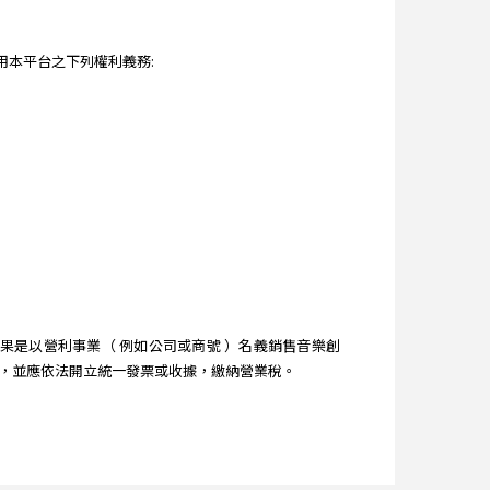
本平台之下列權利義務:
是以營利事業（ 例如公司或商號 ）名義銷售音樂創
時，並應依法開立統一發票或收據，繳納營業稅。