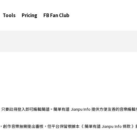
Tools
Pricing
FB Fan Club
簡譜編輯器，只要註冊登入即可編輯簡譜。簡單有譜 Jianpu Info 提供方便友善
樂平台，創作音樂無需提出審核，但平台保留根據本《 簡單有譜 Jianpu Info