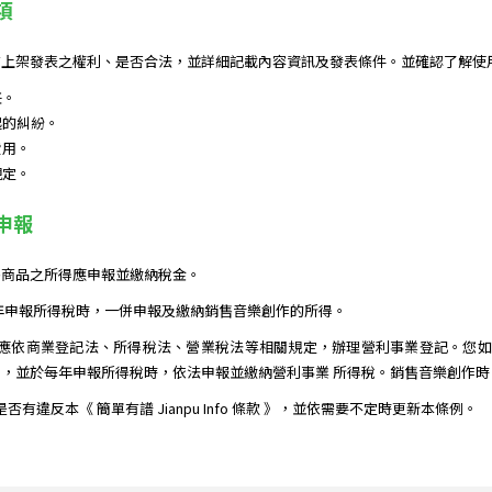
項
上架發表之權利、是否合法，並詳細記載內容資訊及發表條件。並確認了解使用
任。
起的糾紛。
費用。
規定。
務申報
售商品之所得應申報並繳納稅金。
年申報所得稅時，一併申報及繳納銷售音樂創作的所得。
應依商業登記法、所得稅法、營業稅法等相關規定，辦理營利事業登記。您如果
，並於每年申報所得稅時，依法申報並繳納營利事業 所得稅。銷售音樂創作
作是否有違反本《 簡單有譜 Jianpu Info 條款 》，並依需要不定時更新本條例。