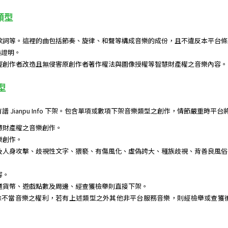
類型
歌詞等。這裡的曲包括節奏、旋律、和聲等構成音樂的成份，且不違反本平台條
造證明。
經創作者改造且無侵害原創作者著作權法與圖像授權等智慧財產權之音樂內容。
型
 Jianpu Info 下架。包含單項或數項下架音樂類型之創作，情節嚴重時平
慧財產權之音樂創作。
樂創作。
及人身攻擊、歧視性文字、猥褻、有傷風化、虛偽誇大、種族歧視、背善良風俗
容。
通貨幣、遊戲點數及周邊、經查獲檢舉則直接下架。
 保留所有刪除不當音樂之權利，若有上述類型之外其他非平台服務音樂，則經檢舉或