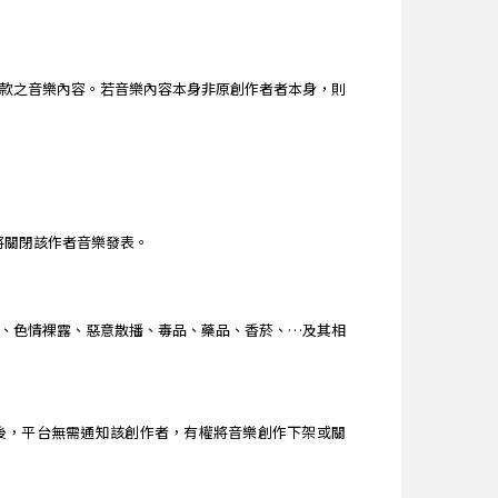
款之音樂內容。若音樂內容本身非原創作者者本身，則
台將關閉該作者音樂發表。
、色情裸露、惡意散播、毒品、藥品、香菸、…及其相
查獲後，平台無需通知該創作者，有權將音樂創作下架或關