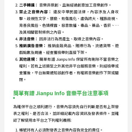
二手轉讓：
音樂非原創、且無經過創意加工音樂創作。
禁止之音樂內容：
違反中華民國法律，內容涉及人身攻
擊、歧視性文字、猥褻、有傷風化、虛偽誇大、種族歧視、
背善良風俗、色情裸露、惡意散播、毒品、藥品、香菸、…
及其相關管制條例之內容。
非法音樂：
因非法行為而產生、取得之音樂內容。
推銷廣告音樂：
推銷金融商品、賭博行為、流通貨幣、遊
戲點數及周邊、經查獲檢舉則直接下架。
其他違規：
簡單有譜 Jianpu Info 保留所有刪除不當音樂之
權利，若有上述類型之外其他非平台服務音樂，則經檢舉或
查獲後，平台無需通知該創作者，有權將音樂創作下架或關
閉。
簡單有譜 Jianpu Info 音樂平台注意事項
為確保平台之順利運行，音樂內容須先自行判斷是否有上架發
表之權利、是否合法，並詳細記載內容資訊及發表條件。並確
認了解使用本平台之下列權利義務:
帳號持有人必須對發表之音樂內容負完全的責任。