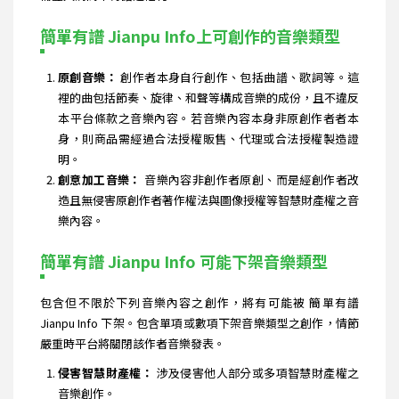
簡單有譜 Jianpu Info上可創作的音樂類型
原創音樂：
創作者本身自行創作、包括曲譜、歌詞等。這
裡的曲包括節奏、旋律、和聲等構成音樂的成份，且不違反
本平台條款之音樂內容。若音樂內容本身非原創作者者本
身，則商品需經過合法授權販售、代理或合法授權製造證
明。
創意加工音樂：
音樂內容非創作者原創、而是經創作者改
造且無侵害原創作者著作權法與圖像授權等智慧財產權之音
樂內容。
簡單有譜 Jianpu Info 可能下架音樂類型
包含但不限於下列音樂內容之創作，將有可能被 簡單有譜
Jianpu Info 下架。包含單項或數項下架音樂類型之創作，情節
嚴重時平台將關閉該作者音樂發表。
侵害智慧財產權：
涉及侵害他人部分或多項智慧財產權之
音樂創作。