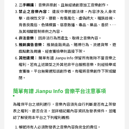
二手轉讓：
音樂非原創、且無經過創意加工音樂創作。
禁止之音樂內容：
違反中華民國法律，內容涉及人身攻
擊、歧視性文字、猥褻、有傷風化、虛偽誇大、種族歧視、
背善良風俗、色情裸露、惡意散播、毒品、藥品、香菸、…
及其相關管制條例之內容。
非法音樂：
因非法行為而產生、取得之音樂內容。
推銷廣告音樂：
推銷金融商品、賭博行為、流通貨幣、遊
戲點數及周邊、經查獲檢舉則直接下架。
其他違規：
簡單有譜 Jianpu Info 保留所有刪除不當音樂之
權利，若有上述類型之外其他非平台服務音樂，則經檢舉或
查獲後，平台無需通知該創作者，有權將音樂創作下架或關
閉。
簡單有譜 Jianpu Info 音樂平台注意事項
為確保平台之順利運行，音樂內容須先自行判斷是否有上架發
表之權利、是否合法，並詳細記載內容資訊及發表條件。並確
認了解使用本平台之下列權利義務:
帳號持有人必須對發表之音樂內容負完全的責任。