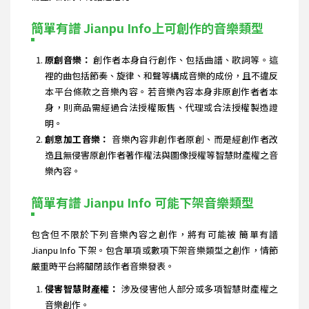
簡單有譜 Jianpu Info上可創作的音樂類型
原創音樂：
創作者本身自行創作、包括曲譜、歌詞等。這
裡的曲包括節奏、旋律、和聲等構成音樂的成份，且不違反
本平台條款之音樂內容。若音樂內容本身非原創作者者本
身，則商品需經過合法授權販售、代理或合法授權製造證
明。
創意加工音樂：
音樂內容非創作者原創、而是經創作者改
造且無侵害原創作者著作權法與圖像授權等智慧財產權之音
樂內容。
簡單有譜 Jianpu Info 可能下架音樂類型
包含但不限於下列音樂內容之創作，將有可能被 簡單有譜
Jianpu Info 下架。包含單項或數項下架音樂類型之創作，情節
嚴重時平台將關閉該作者音樂發表。
侵害智慧財產權：
涉及侵害他人部分或多項智慧財產權之
音樂創作。