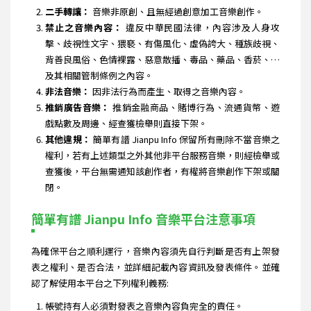
二手轉讓：
音樂非原創、且無經過創意加工音樂創作。
禁止之音樂內容：
違反中華民國法律，內容涉及人身攻
擊、歧視性文字、猥褻、有傷風化、虛偽誇大、種族歧視、
背善良風俗、色情裸露、惡意散播、毒品、藥品、香菸、…
及其相關管制條例之內容。
非法音樂：
因非法行為而產生、取得之音樂內容。
推銷廣告音樂：
推銷金融商品、賭博行為、流通貨幣、遊
戲點數及周邊、經查獲檢舉則直接下架。
其他違規：
簡單有譜 Jianpu Info 保留所有刪除不當音樂之
權利，若有上述類型之外其他非平台服務音樂，則經檢舉或
查獲後，平台無需通知該創作者，有權將音樂創作下架或關
閉。
簡單有譜 Jianpu Info 音樂平台注意事項
為確保平台之順利運行，音樂內容須先自行判斷是否有上架發
表之權利、是否合法，並詳細記載內容資訊及發表條件。並確
認了解使用本平台之下列權利義務:
帳號持有人必須對發表之音樂內容負完全的責任。