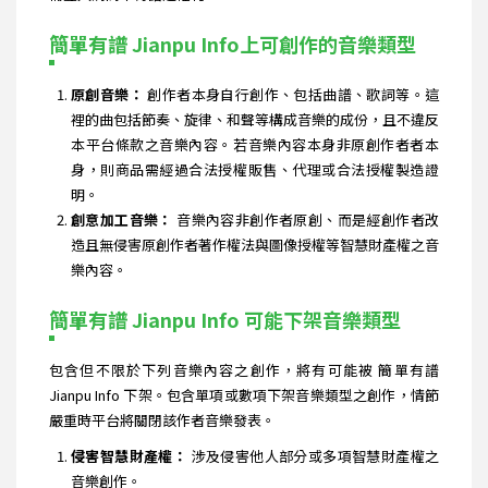
簡單有譜 Jianpu Info上可創作的音樂類型
原創音樂：
創作者本身自行創作、包括曲譜、歌詞等。這
裡的曲包括節奏、旋律、和聲等構成音樂的成份，且不違反
本平台條款之音樂內容。若音樂內容本身非原創作者者本
身，則商品需經過合法授權販售、代理或合法授權製造證
明。
創意加工音樂：
音樂內容非創作者原創、而是經創作者改
造且無侵害原創作者著作權法與圖像授權等智慧財產權之音
樂內容。
簡單有譜 Jianpu Info 可能下架音樂類型
包含但不限於下列音樂內容之創作，將有可能被 簡單有譜
Jianpu Info 下架。包含單項或數項下架音樂類型之創作，情節
嚴重時平台將關閉該作者音樂發表。
侵害智慧財產權：
涉及侵害他人部分或多項智慧財產權之
音樂創作。