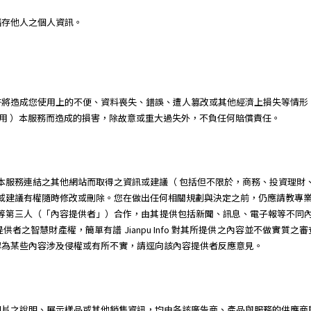
儲存他人之個人資訊。
許將造成您使用上的不便、資料喪失、錯誤、遭人篡改或其他經濟上損失等情形
 或無法使用 ）本服務而造成的損害，除故意或重大過失外，不負任何賠償責任。
服務或經由本服務連結之其他網站而取得之資訊或建議（ 包括但不限於，商務、投資
所提供之資訊或建議有權隨時修改或刪除。您在做出任何相關規劃與決定之前，仍應請
廠商等第三人（「內容提供者」）合作，由其提供包括新聞、訊息、電子報等不同內容供簡單有譜 
者之智慧財產權，簡單有譜 Jianpu Info 對其所提供之內容並不做實質
認為某些內容涉及侵權或有所不實，請逕向該內容提供者反應意見。
圖片之說明、展示樣品或其他銷售資訊，均由各該廣告商、產品與服務的供應商