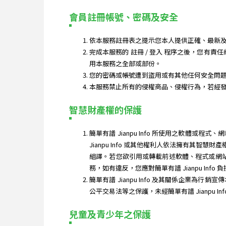
會員註冊帳號、密碼及安全
依本服務註冊表之提示您本人提供正確、最新及
完成本服務的 註冊 / 登入 程序之後，您有責
用本服務之全部或部份。
您的密碼或帳號遭到盜用或有其他任何安全問題發生
本服務禁止所有的侵權商品、侵權行為，若經
智慧財產權的保護
簡單有譜 Jianpu Info 所使用之軟
Jianpu Info 或其他權利人依法擁有
組譯。若您欲引用或轉載前述軟體、程式或網站內
務，如有違反，您應對簡單有譜 Jianpu Info
簡單有譜 Jianpu Info 及其關係企業為行
公平交易法等之保護，未經簡單有譜 Jianpu In
兒童及青少年之保護