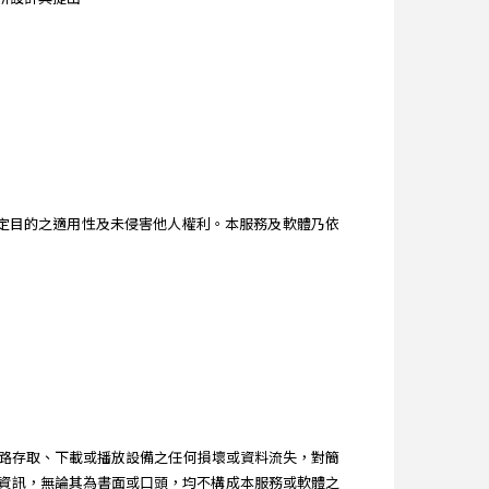
。
、特定目的之適用性及未侵害他人權利。本服務及軟體乃依
路存取、下載或播放設備之任何損壞或資料流失，對簡
得之建議和資訊，無論其為書面或口頭，均不構成本服務或軟體之