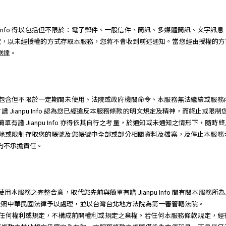
pu Info 得以包括但不限於：電子郵件、一般信件、簡訊、多媒體簡訊、文字
款，以未經授權的方式存取本服務，您將不會收到前述通知。當您經由授權的方
為送達。
因任何理由，包含但不限於一定期間未使用、法院或政府機關命令、本服務無法繼續或
Jianpu Info 認為您已經違反本服務條款的明文規定及精神，而終止或限
單有譜 Jianpu Info 亦得依其自行之考量，於通知或未通知之情形下，
立即關閉、刪除或限制存取您的帳號及您帳號中全部或部分相關資料及檔案，及停止本
三人均不承擔責任。
o 就您使用本服務之完整合意，取代您先前與簡單有譜 Jianpu Info 間有關
依照中華民國法律予以處理，並以台灣台北地方法院為第一審管轄法院。
行本服務條款任何權利或規定，不構成前開權利或規定之棄權。若任何本服務條款規定