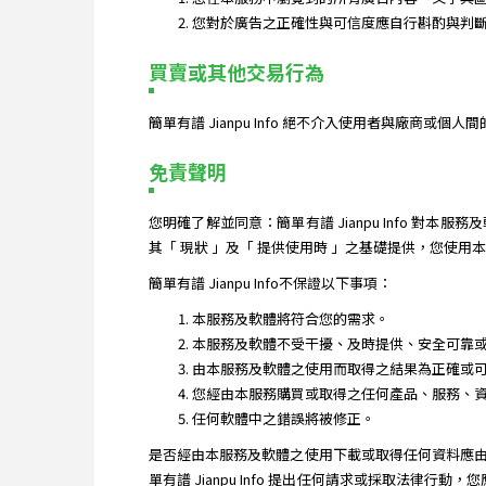
您對於廣告之正確性與可信度應自行斟酌與判斷。簡
買賣或其他交易行為
簡單有譜 Jianpu Info 絕不介入使用者與廠商
免責聲明
您明確了解並同意：簡單有譜 Jianpu Info
其「 現狀 」及「 提供使用時 」之基礎提供，您使
簡單有譜 Jianpu Info不保證以下事項：
本服務及軟體將符合您的需求。
本服務及軟體不受干擾、及時提供、安全可靠
由本服務及軟體之使用而取得之結果為正確或
您經由本服務購買或取得之任何產品、服務、
任何軟體中之錯誤將被修正。
是否經由本服務及軟體之使用下載或取得任何資料應
單有譜 Jianpu Info 提出任何請求或採取法律行