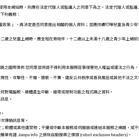
需使用本網站時，則應在法定代理人或監護人之同意下為之。法定代理人或監護
到下列義務：
權政策 」，再決定是否同意提出相關的個人資料；並應持續叮嚀兒童及青少
十二歲之兒童上網時，應全程在旁陪伴，十二歲以上未滿十八歲之青少年上網前
路之國際慣例 您同意並保證不得利用本服務從事侵害他人權益或違法之行為，
威脅性、攻擊性、不雅、猥褻、不實、違反公共秩序或善良風俗或其他不法之文
任何對電腦軟、硬體產生中斷、破壞或限制功能之程式碼之資料。
之訊息。
。
物。
層次傳銷訊息等。
定；軟體或其他違禁物；干擾或中斷本服務或伺服器或連結本服務之網路，或不
npu Info 之排除自動搜尋之標頭 (robot exclusion headers)。