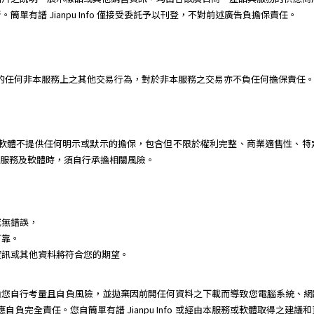
單有譜 Jianpu Info 僅接受委託予以刊登，不對前述廣告負擔保責任。
或個人間的任何非本服務上之其他交易行為，對於非本服務之交易亦不負任何擔保責任
 對本服務及軟體不提供任何明示或默示的擔保，包含但不限於權利完整、商業適售性
用本服務及軟體時，須自行承擔相關風險。
或無錯誤，
可靠。
資訊或其他資料將符合您的期望。
由您自行考量且自負風險，並拋棄因前開任何資料之下載而導致您電腦系統、網
動，您應自負完全責任。您自簡單有譜 Jianpu Info 或經由本服務或軟體取