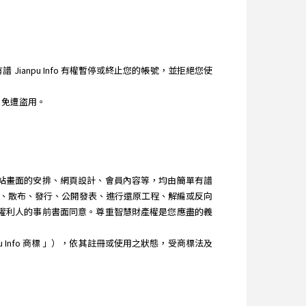
ianpu Info 有權暫停或終止您的帳號，並拒絕您使
，免遭盜用。
、網站畫面的安排、網頁設計、會員內容等，均由簡單有譜
改作、散布、發行、公開發表、進行還原工程、解編或反向
其他權利人的事前書面同意。尊重智慧財產權是您應盡的義
u Info 商標 」），依其註冊或使用之狀態，受商標法及