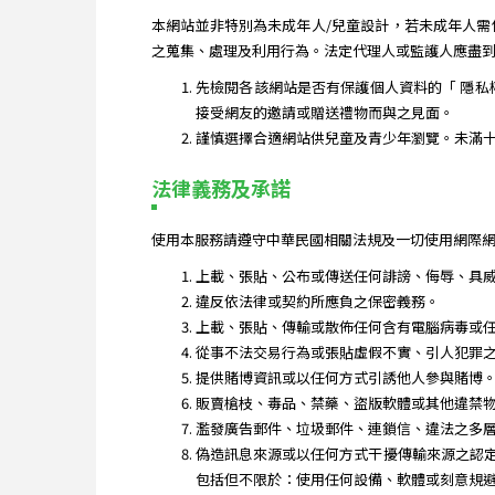
本網站並非特別為未成年人/兒童設計，若未成年人
之蒐集、處理及利用行為。法定代理人或監護人應盡
先檢閱各該網站是否有保護個人資料的「 隱私
接受網友的邀請或贈送禮物而與之見面。
謹慎選擇合適網站供兒童及青少年瀏覽。未滿
法律義務及承諾
使用本服務請遵守中華民國相關法規及一切使用網際網
上載、張貼、公布或傳送任何誹謗、侮辱、具
違反依法律或契約所應負之保密義務。
上載、張貼、傳輸或散佈任何含有電腦病毒或
從事不法交易行為或張貼虛假不實、引人犯罪
提供賭博資訊或以任何方式引誘他人參與賭博
販賣槍枝、毒品、禁藥、盜版軟體或其他違禁
濫發廣告郵件、垃圾郵件、連鎖信、違法之多
偽造訊息來源或以任何方式干擾傳輸來源之認
包括但不限於：使用任何設備、軟體或刻意規避簡單有譜 Jia