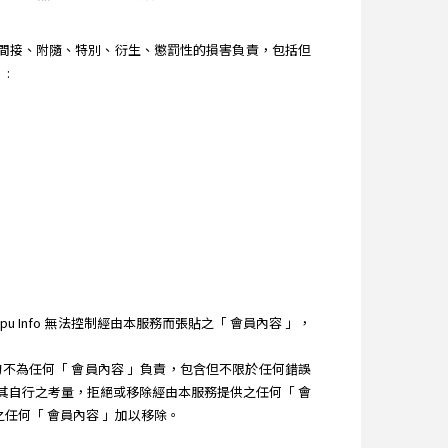
直接、間接、附隨、特別、衍生、懲罰性的損害負責，包括但
:
 Info 無法控制經由本服務而張貼之「 會員內容 」，
 均不為任何「 會員內容 」負責，包含但不限於任何錯誤
）依其自行之考量，拒絕或移除經由本服務提供之任何「 會
之任何「 會員內容 」加以移除。