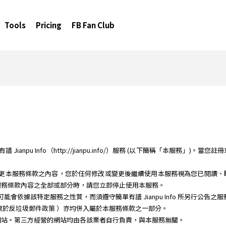
Tools
Pricing
FB Fan Club
anpu Info（http://jianpu.info/）服務 (以下簡稱「本服務」)。當
時間修改或變更本服務條款之內容，您於任何修改或變更後繼續使用本服務視為您已閱
服務條款內容之全部或部分時，請您立即停止使用本服務。
務時，可能會依據該特定服務之性質，而須遵守簡單有譜 Jianpu Info 所另行公告
限於反垃圾郵件政策 ）亦均併入屬於本服務條款之一部分。
網站。第三方經營的網站均由各該業者自行負責，與本服務無關。