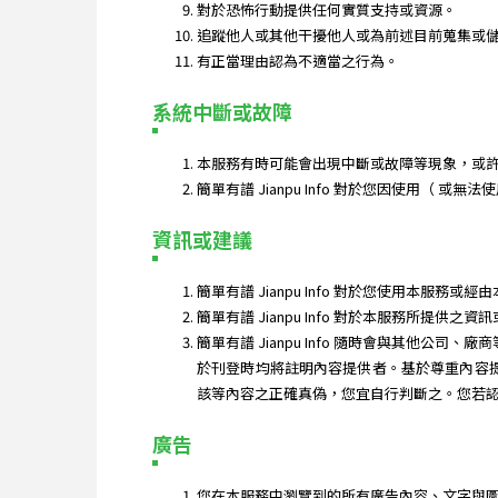
對於恐怖行動提供任何實質支持或資源。
追蹤他人或其他干擾他人或為前述目前蒐集或
有正當理由認為不適當之行為。
系統中斷或故障
本服務有時可能會出現中斷或故障等現象，或
簡單有譜 Jianpu Info 對於您因使用（
資訊或建議
簡單有譜 Jianpu Info 對於您使用本
簡單有譜 Jianpu Info 對於本服務
簡單有譜 Jianpu Info 隨時會與其他公司、
於刊登時均將註明內容提供者。基於尊重內容提供
該等內容之正確真偽，您宜自行判斷之。您若
廣告
您在本服務中瀏覽到的所有廣告內容、文字與