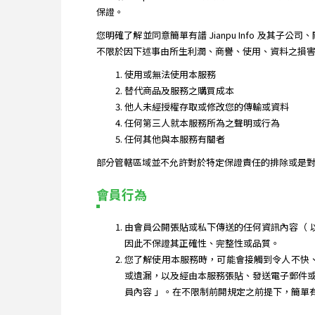
保證。
您明確了解並同意簡單有譜 Jianpu Info 及
不限於因下述事由所生利潤、商譽、使用、資料之損害或其他
使用或無法使用本服務
替代商品及服務之購買成本
他人未經授權存取或修改您的傳輸或資料
任何第三人就本服務所為之聲明或行為
任何其他與本服務有關者
部分管轄區域並不允許對於特定保證責任的排除或是對
會員行為
由會員公開張貼或私下傳送的任何資訊內容（ 以下簡
因此不保證其正確性、完整性或品質。
您了解使用本服務時，可能會接觸到令人不快、不適
或遺漏，以及經由本服務張貼、發送電子郵件或傳送
員內容 」。在不限制前開規定之前提下，簡單有譜