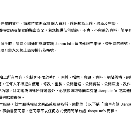
完整的資料，請維持並更新您 個人資料，確保其為正確、最新及完整。
任維持密碼及帳號的機密安全。若您提供任何錯誤、不實、不完整的資料，簡單有譜 J
時，請您立即通知簡單有譜 Jianpu Info 每次連線完畢後，登出您的帳號
發現則將永久終止該侵權行為帳號。
體或程式、網站上所有內容，包括但不限於著作、圖片、檔案、資訊、資料、網站架構
其智慧財產權。任何人不得逕自使用、修改、重製、公開播送、公開傳輸、公開演出、
容，除明確為法律所許可者外，必須依法取得簡單有譜 Jianpu Info 或
 負損害賠償責任。
銷宣傳本服務，就本服務相關之商品或服務名稱、圖樣等（ 以下稱「 簡單有譜 Jianp
fo 事前書面同意，您同意不以任何方式使用簡單有譜 Jianpu Info 商標。