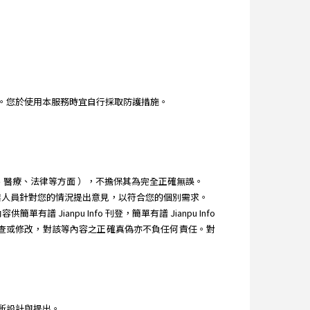
。您於使用本服務時宜自行採取防護措施。
理財、醫療、法律等方面 ），不擔保其為完全正確無誤。
教專業人員針對您的情況提出意見，以符合您的個別需求。
Jianpu Info 刊登，簡單有譜 Jianpu Info
之審查或修改，對該等內容之正確真偽亦不負任何責任。對
所設計與提出。