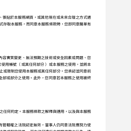
訊息、張貼於本服務網頁，或其他現在或未來合理之方式通
式存取本服務，而同意本服務條款時，您即同意簡單有
服務內容實質變更、無法預期之技術或安全因素或問題、您
制您使用帳號（ 或其任何部分 ）或本服務之使用，並將本
隨時終止或限制您使用本服務或其任何部分。您承認並同意前
服務全部或部分之使用。此外，您同意若本服務之使用被終
本服務所為之任何約定。本服務條款之解釋與適用，以及與本服務
，經有管轄權之法院認定無效，當事人仍同意法院應努力使