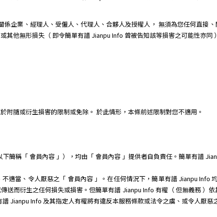
其子公司、關係企業、經理人、受僱人、代理人、合夥人及授權人， 無須為您任何
無形損失（ 即令簡單有譜 Jianpu Info 曾被告知該等損害之可能性亦同 ）
於附隨或衍生損害的限制或免除。 於此情形，本條前述限制對您不適用。
稱「 會員內容 」），均由「 會員內容 」提供者自負責任。簡單有譜 Jianpu
當、令人厭惡之「 會員內容 」。在任何情況下，簡單有譜 Jianpu Info
而衍生之任何損失或損害。但簡單有譜 Jianpu Info 有權（ 但無義務 
 Jianpu Info 及其指定人有權將有違反本服務條款或法令之虞、或令人厭惡