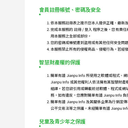
會員註冊帳號、密碼及安全
依本服務註冊表之提示您本人提供正確、最新及
完成本服務的 註冊 / 登入 程序之後，您有責
用本服務之全部或部份。
您的密碼或帳號遭到盜用或有其他任何安全問題發生
本服務禁止所有的侵權商品、侵權行為，若經
智慧財產權的保護
簡單有譜 Jianpu Info 所使用之軟
Jianpu Info 或其他權利人依法擁有
組譯。若您欲引用或轉載前述軟體、程式或網站內
務，如有違反，您應對簡單有譜 Jianpu Info
簡單有譜 Jianpu Info 及其關係企業為行
公平交易法等之保護，未經簡單有譜 Jianpu In
兒童及青少年之保護