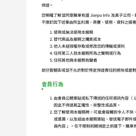
保證。
您明確了解並同意簡單有譜 Jianpu Info 及
不限於因下述事由所生利潤、商譽、使用、資料之損害或其他
使用或無法使用本服務
替代商品及服務之購買成本
他人未經授權存取或修改您的傳輸或資料
任何第三人就本服務所為之聲明或行為
任何其他與本服務有關者
部分管轄區域並不允許對於特定保證責任的排除或是對
會員行為
由會員公開張貼或私下傳送的任何資訊內容（ 以下簡
因此不保證其正確性、完整性或品質。
您了解使用本服務時，可能會接觸到令人不快、不適
或遺漏，以及經由本服務張貼、發送電子郵件或傳送
員內容 」。在不限制前開規定之前提下，簡單有譜