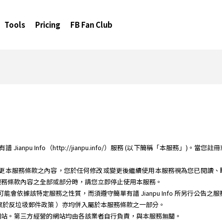
Tools
Pricing
FB Fan Club
anpu Info（http://jianpu.info/）服務 (以下簡稱「本服務」)。當
時間修改或變更本服務條款之內容，您於任何修改或變更後繼續使用本服務視為您已閱
服務條款內容之全部或部分時，請您立即停止使用本服務。
務時，可能會依據該特定服務之性質，而須遵守簡單有譜 Jianpu Info 所另行公告
限於反垃圾郵件政策 ）亦均併入屬於本服務條款之一部分。
網站。第三方經營的網站均由各該業者自行負責，與本服務無關。