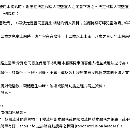
需使用本網站時，則應在法定代理人或監護人之同意下為之。法定代理人或監護
到下列義務：
權政策 」，再決定是否同意提出相關的個人資料；並應持續叮嚀兒童及青少
十二歲之兒童上網時，應全程在旁陪伴，十二歲以上未滿十八歲之青少年上網前
路之國際慣例 您同意並保證不得利用本服務從事侵害他人權益或違法之行為，
威脅性、攻擊性、不雅、猥褻、不實、違反公共秩序或善良風俗或其他不法之文
任何對電腦軟、硬體產生中斷、破壞或限制功能之程式碼之資料。
之訊息。
。
物。
層次傳銷訊息等。
定；軟體或其他違禁物；干擾或中斷本服務或伺服器或連結本服務之網路，或不
npu Info 之排除自動搜尋之標頭 (robot exclusion headers)。