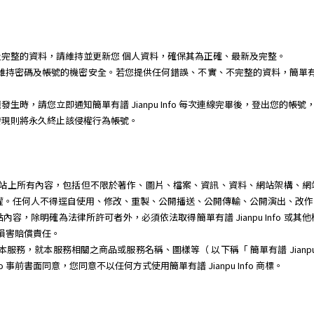
完整的資料，請維持並更新您 個人資料，確保其為正確、最新及完整。
任維持密碼及帳號的機密安全。若您提供任何錯誤、不實、不完整的資料，簡單有譜 J
時，請您立即通知簡單有譜 Jianpu Info 每次連線完畢後，登出您的帳號
發現則將永久終止該侵權行為帳號。
體或程式、網站上所有內容，包括但不限於著作、圖片、檔案、資訊、資料、網站架構
其智慧財產權。任何人不得逕自使用、修改、重製、公開播送、公開傳輸、公開演出、
容，除明確為法律所許可者外，必須依法取得簡單有譜 Jianpu Info 或
 負損害賠償責任。
銷宣傳本服務，就本服務相關之商品或服務名稱、圖樣等（ 以下稱「 簡單有譜 Jianp
fo 事前書面同意，您同意不以任何方式使用簡單有譜 Jianpu Info 商標。