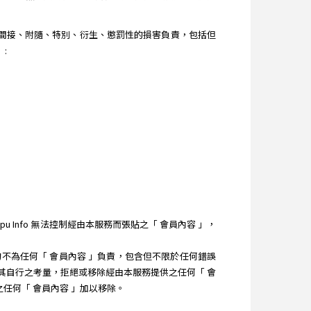
直接、間接、附隨、特別、衍生、懲罰性的損害負責，包括但
:
 Info 無法控制經由本服務而張貼之「 會員內容 」，
 均不為任何「 會員內容 」負責，包含但不限於任何錯誤
）依其自行之考量，拒絕或移除經由本服務提供之任何「 會
之任何「 會員內容 」加以移除。