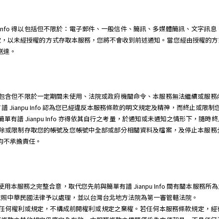
pu Info 得以包括但不限於：電子郵件、一般信件、簡訊、多媒體簡訊、文字
款，以未經授權的方式存取本服務，您將不會收到前述通知。當您經由授權的方
為送達。
因任何理由，包含但不限於一定期間未使用、法院或政府機關命令、本服務無法繼續或
Jianpu Info 認為您已經違反本服務條款的明文規定及精神，而終止或限
單有譜 Jianpu Info 亦得依其自行之考量，於通知或未通知之情形下，
立即關閉、刪除或限制存取您的帳號及您帳號中全部或部分相關資料及檔案，及停止本
三人均不承擔責任。
o 就您使用本服務之完整合意，取代您先前與簡單有譜 Jianpu Info 間有關
依照中華民國法律予以處理，並以台灣台北地方法院為第一審管轄法院。
行本服務條款任何權利或規定，不構成前開權利或規定之棄權。若任何本服務條款規定