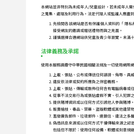
本網站並非特別為未成年人/兒童設計，若未成年人
之蒐集、處理及利用行為。法定代理人或監護人應盡
先檢閱各該網站是否有保護個人資料的「 隱私
接受網友的邀請或贈送禮物而與之見面。
謹慎選擇合適網站供兒童及青少年瀏覽。未滿
法律義務及承諾
使用本服務請遵守中華民國相關法規及一切使用網際網
上載、張貼、公布或傳送任何誹謗、侮辱、具
違反依法律或契約所應負之保密義務。
上載、張貼、傳輸或散佈任何含有電腦病毒或
從事不法交易行為或張貼虛假不實、引人犯罪
提供賭博資訊或以任何方式引誘他人參與賭博
販賣槍枝、毒品、禁藥、盜版軟體或其他違禁
濫發廣告郵件、垃圾郵件、連鎖信、違法之多
偽造訊息來源或以任何方式干擾傳輸來源之認
包括但不限於：使用任何設備、軟體或刻意規避簡單有譜 Jia