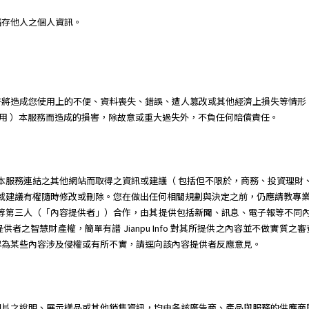
儲存他人之個人資訊。
許將造成您使用上的不便、資料喪失、錯誤、遭人篡改或其他經濟上損失等情形
 或無法使用 ）本服務而造成的損害，除故意或重大過失外，不負任何賠償責任。
服務或經由本服務連結之其他網站而取得之資訊或建議（ 包括但不限於，商務、投資
所提供之資訊或建議有權隨時修改或刪除。您在做出任何相關規劃與決定之前，仍應請
廠商等第三人（「內容提供者」）合作，由其提供包括新聞、訊息、電子報等不同內容供簡單有譜 
者之智慧財產權，簡單有譜 Jianpu Info 對其所提供之內容並不做實質
認為某些內容涉及侵權或有所不實，請逕向該內容提供者反應意見。
圖片之說明、展示樣品或其他銷售資訊，均由各該廣告商、產品與服務的供應商