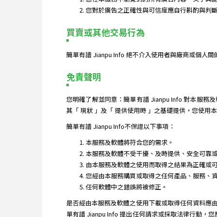
您對於廣告之正確性與可信度應自行斟酌與判斷。簡
買賣或其他交易行為
簡單有譜 Jianpu Info 絕不介入使用者與廠商
免責聲明
您明確了解並同意：簡單有譜 Jianpu Info
其「 現狀 」及「 提供使用時 」之基礎提供，您使
簡單有譜 Jianpu Info不保證以下事項：
本服務及軟體將符合您的需求。
本服務及軟體不受干擾、及時提供、安全可靠
由本服務及軟體之使用而取得之結果為正確或
您經由本服務購買或取得之任何產品、服務、
任何軟體中之錯誤將被修正。
是否經由本服務及軟體之使用下載或取得任何資料應
單有譜 Jianpu Info 提出任何請求或採取法律行