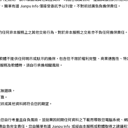
單有譜 Jianpu Info 僅接受委託予以刊登，不對前述廣告負擔保責任。
或個人間的任何非本服務上之其他交易行為，對於非本服務之交易亦不負任何擔保責任
 對本服務及軟體不提供任何明示或默示的擔保，包含但不限於權利完整、商業適售性
用本服務及軟體時，須自行承擔相關風險。
或無錯誤，
可靠。
資訊或其他資料將符合您的期望。
由您自行考量且自負風險，並拋棄因前開任何資料之下載而導致您電腦系統、網
動，您應自負完全責任。您自簡單有譜 Jianpu Info 或經由本服務或軟體取