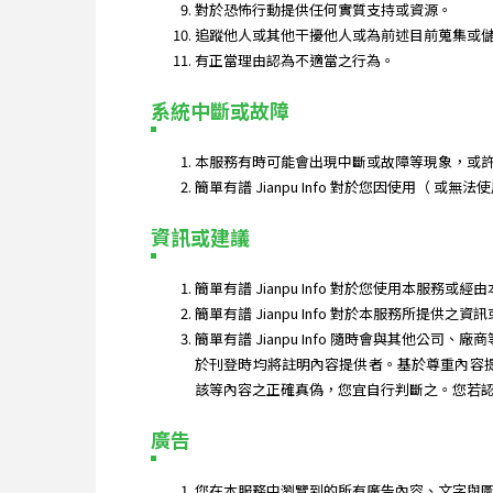
對於恐怖行動提供任何實質支持或資源。
追蹤他人或其他干擾他人或為前述目前蒐集或
有正當理由認為不適當之行為。
系統中斷或故障
本服務有時可能會出現中斷或故障等現象，或
簡單有譜 Jianpu Info 對於您因使用（
資訊或建議
簡單有譜 Jianpu Info 對於您使用本
簡單有譜 Jianpu Info 對於本服務
簡單有譜 Jianpu Info 隨時會與其他公司、
於刊登時均將註明內容提供者。基於尊重內容提供
該等內容之正確真偽，您宜自行判斷之。您若
廣告
您在本服務中瀏覽到的所有廣告內容、文字與