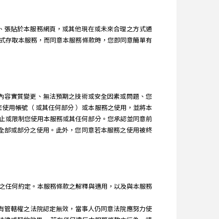
訊息、張貼於本服務網頁，或其他現在或未來合理之方式通
式存取本服務，而同意本服務條款時，您即同意簡單有
服務內容實質變更、無法預期之技術或安全因素或問題、您
制您使用帳號（ 或其任何部分 ）或本服務之使用，並將本
隨時終止或限制您使用本服務或其任何部分。您承認並同意前
服務全部或部分之使用。此外，您同意若本服務之使用被終
本服務所為之任何約定。本服務條款之解釋與適用，以及與本服務
，經有管轄權之法院認定無效，當事人仍同意法院應努力使