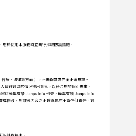
。您於使用本服務時宜自行採取防護措施。
理財、醫療、法律等方面 ），不擔保其為完全正確無誤。
教專業人員針對您的情況提出意見，以符合您的個別需求。
Jianpu Info 刊登，簡單有譜 Jianpu Info
之審查或修改，對該等內容之正確真偽亦不負任何責任。對
所設計與提出。