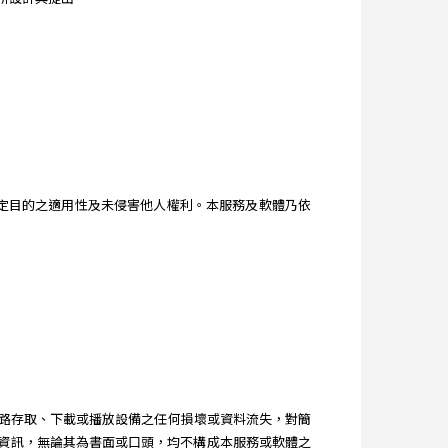
。
、特定目的之適用性及未侵害他人權利。本服務及軟體乃依
路存取、下載或播放設備之任何損壞或資料流失，對簡
得之建議和資訊，無論其為書面或口頭，均不構成本服務或軟體之