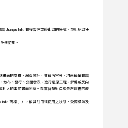
ianpu Info 有權暫停或終止您的帳號，並拒絕您使
，免遭盜用。
、網站畫面的安排、網頁設計、會員內容等，均由簡單有譜
改作、散布、發行、公開發表、進行還原工程、解編或反向
其他權利人的事前書面同意。尊重智慧財產權是您應盡的義
u Info 商標 」），依其註冊或使用之狀態，受商標法及