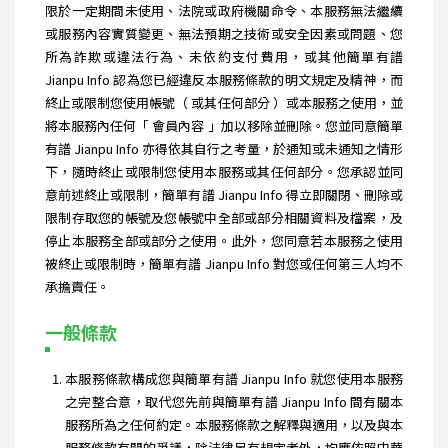
限於一定期間未使用、法院或政府機關命令、本服務無法繼續
或服務內容實質變更、無法預期之技術或安全因素或問題、您
所為詐欺或違法行為、未依約支付費用，或其他簡單有譜
Jianpu Info 認為您已經違反本服務條款的明文規定及精神，而
終止或限制您使用帳號（ 或其任何部分 ）或本服務之使用，並
將本服務內任何「 會員內容 」加以移除並刪除。您並同意簡單
有譜 Jianpu Info 亦得依其自行之考量，於通知或未通知之情形
下，隨時終止或限制您使用本服務或其任何部分。您承認並同
意前述終止或限制，簡單有譜 Jianpu Info 得立即關閉、刪除或
限制存取您的帳號及您帳號中全部或部分相關資料及檔案，及
停止本服務全部或部分之使用。此外，您同意若本服務之使用
被終止或限制時，簡單有譜 Jianpu Info 對您或任何第三人均不
承擔責任。
一般條款
本服務條款構成您與簡單有譜 Jianpu Info 就您使用本服務
之完整合意，取代您先前與簡單有譜 Jianpu Info 間有關本
服務所為之任何約定。本服務條款之解釋與適用，以及與本
服務條款有關的爭議，除法律另有規定者外，均應依照中華