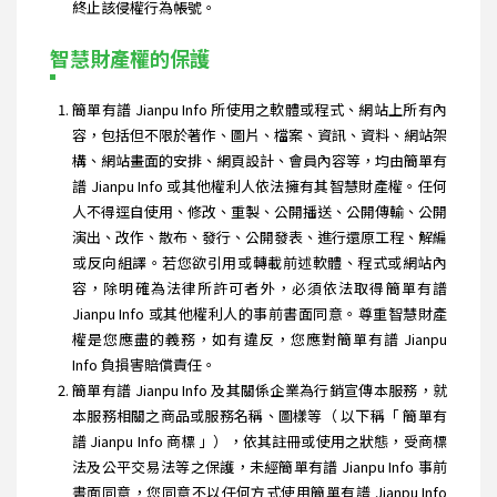
終止該侵權行為帳號。
智慧財產權的保護
簡單有譜 Jianpu Info 所使用之軟體或程式、網站上所有內
容，包括但不限於著作、圖片、檔案、資訊、資料、網站架
構、網站畫面的安排、網頁設計、會員內容等，均由簡單有
譜 Jianpu Info 或其他權利人依法擁有其智慧財產權。任何
人不得逕自使用、修改、重製、公開播送、公開傳輸、公開
演出、改作、散布、發行、公開發表、進行還原工程、解編
或反向組譯。若您欲引用或轉載前述軟體、程式或網站內
容，除明確為法律所許可者外，必須依法取得簡單有譜
Jianpu Info 或其他權利人的事前書面同意。尊重智慧財產
權是您應盡的義務，如有違反，您應對簡單有譜 Jianpu
Info 負損害賠償責任。
簡單有譜 Jianpu Info 及其關係企業為行銷宣傳本服務，就
本服務相關之商品或服務名稱、圖樣等（ 以下稱「 簡單有
譜 Jianpu Info 商標 」），依其註冊或使用之狀態，受商標
法及公平交易法等之保護，未經簡單有譜 Jianpu Info 事前
書面同意，您同意不以任何方式使用簡單有譜 Jianpu Info