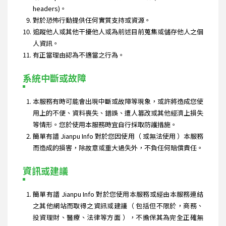
headers)。
對於恐怖行動提供任何實質支持或資源。
追蹤他人或其他干擾他人或為前述目前蒐集或儲存他人之個
人資訊。
有正當理由認為不適當之行為。
系統中斷或故障
本服務有時可能會出現中斷或故障等現象，或許將造成您使
用上的不便、資料喪失、錯誤、遭人篡改或其他經濟上損失
等情形。您於使用本服務時宜自行採取防護措施。
簡單有譜 Jianpu Info 對於您因使用（ 或無法使用 ）本服務
而造成的損害，除故意或重大過失外，不負任何賠償責任。
資訊或建議
簡單有譜 Jianpu Info 對於您使用本服務或經由本服務連結
之其他網站而取得之資訊或建議（ 包括但不限於，商務、
投資理財、醫療、法律等方面 ），不擔保其為完全正確無