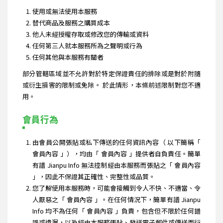
使用或無法使用本服務
替代商品及服務之購買成本
他人未經授權存取或修改您的傳輸或資料
任何第三人就本服務所為之聲明或行為
任何其他與本服務有關者
部分管轄區域並不允許對於特定保證責任的排除或是對於附隨
或衍生損害的限制或免除。 於此情形，本條前述限制對您不適
用。
會員行為
由會員公開張貼或私下傳送的任何資訊內容（ 以下簡稱「
會員內容 」），均由「 會員內容 」提供者自負責任。簡單
有譜 Jianpu Info 無法控制經由本服務而張貼之「 會員內容
」，因此不保證其正確性、完整性或品質。
您了解使用本服務時，可能會接觸到令人不快、不適當、令
人厭惡之「 會員內容 」。在任何情況下，簡單有譜 Jianpu
Info 均不為任何「 會員內容 」負責，包含但不限於任何錯
誤或遺漏，以及經由本服務張貼、發送電子郵件或傳送而衍