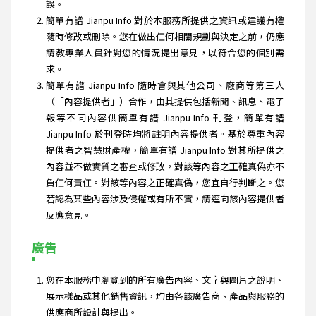
誤。
簡單有譜 Jianpu Info 對於本服務所提供之資訊或建議有權
隨時修改或刪除。您在做出任何相關規劃與決定之前，仍應
請教專業人員針對您的情況提出意見，以符合您的個別需
求。
簡單有譜 Jianpu Info 隨時會與其他公司、廠商等第三人
（「內容提供者」）合作，由其提供包括新聞、訊息、電子
報等不同內容供簡單有譜 Jianpu Info 刊登，簡單有譜
Jianpu Info 於刊登時均將註明內容提供者。基於尊重內容
提供者之智慧財產權，簡單有譜 Jianpu Info 對其所提供之
內容並不做實質之審查或修改，對該等內容之正確真偽亦不
負任何責任。對該等內容之正確真偽，您宜自行判斷之。您
若認為某些內容涉及侵權或有所不實，請逕向該內容提供者
反應意見。
廣告
您在本服務中瀏覽到的所有廣告內容、文字與圖片之說明、
展示樣品或其他銷售資訊，均由各該廣告商、產品與服務的
供應商所設計與提出。