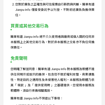
您對於廣告之正確性與可信度應自行斟酌與判斷。簡單有譜
Jianpu Info 僅接受委託予以刊登，不對前述廣告負擔保責
任。
買賣或其他交易行為
簡單有譜 Jianpu Info 絕不介入使用者與廠商或個人間的任何非
本服務上之其他交易行為，對於非本服務之交易亦不負任何擔
保責任。
免責聲明
您明確了解並同意：簡單有譜 Jianpu Info 對本服務及軟體不提
供任何明示或默示的擔保，包含但不限於權利完整、商業適售
性、特定目的之適用性及未侵害他人權利。本服務及軟體乃依
其「 現狀 」及「 提供使用時 」之基礎提供，您使用本服務及
軟體時，須自行承擔相關風險。
簡單有譜 Jianpu Info不保證以下事項：