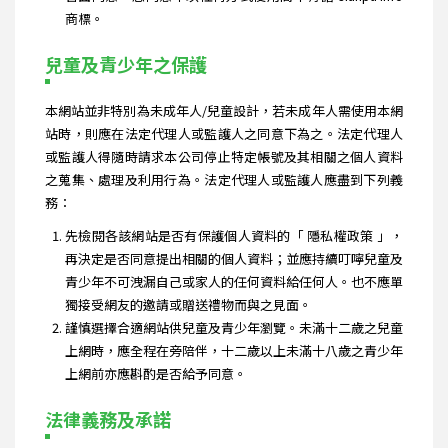
商標。
兒童及青少年之保護
本網站並非特別為未成年人/兒童設計，若未成年人需使用本網
站時，則應在法定代理人或監護人之同意下為之。法定代理人
或監護人得隨時請求本公司停止特定帳號及其相關之個人資料
之蒐集、處理及利用行為。法定代理人或監護人應盡到下列義
務：
先檢閱各該網站是否有保護個人資料的「 隱私權政策 」，
再決定是否同意提出相關的個人資料；並應持續叮嚀兒童及
青少年不可洩漏自己或家人的任何資料給任何人。也不應單
獨接受網友的邀請或贈送禮物而與之見面。
謹慎選擇合適網站供兒童及青少年瀏覽。未滿十二歲之兒童
上網時，應全程在旁陪伴，十二歲以上未滿十八歲之青少年
上網前亦應斟酌是否給予同意。
法律義務及承諾