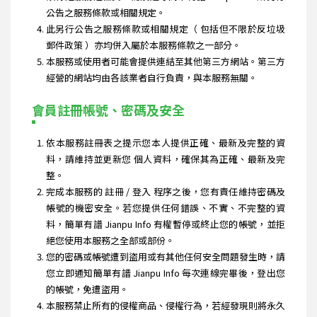
公告之服務條款或相關規定。
此另行公告之服務條款或相關規定（ 包括但不限於反垃圾
郵件政策 ）亦均併入屬於本服務條款之一部分。
本服務或使用者可能會提供連結至其他第三方網站。第三方
經營的網站均由各該業者自行負責，與本服務無關。
會員註冊帳號、密碼及安全
依本服務註冊表之提示您本人提供正確、最新及完整的資
料，請維持並更新您 個人資料，確保其為正確、最新及完
整。
完成本服務的 註冊 / 登入 程序之後，您有責任維持密碼及
帳號的機密安全。若您提供任何錯誤、不實、不完整的資
料，簡單有譜 Jianpu Info 有權暫停或終止您的帳號，並拒
絕您使用本服務之全部或部份。
您的密碼或帳號遭到盜用或有其他任何安全問題發生時，請
您立即通知簡單有譜 Jianpu Info 每次連線完畢後，登出您
的帳號，免遭盜用。
本服務禁止所有的侵權商品、侵權行為，若經發現則將永久