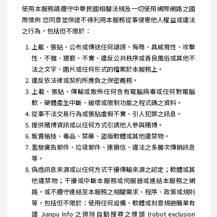
使用本服務請遵守中華民國相關法規及一切使用網際網路之國
際慣例 您同意並保證不得利用本服務從事侵害他人權益或違法
之行為，包括但不限於：
上載、張貼、公布或傳送任何誹謗、侮辱、具威脅性、攻擊
性、不雅、猥褻、不實、違反公共秩序或善良風俗或其他不
法之文字、圖片或任何形式的檔案於本服務上。
違反依法律或契約所應負之保密義務。
上載、張貼、傳輸或散佈任何含有電腦病毒或任何對電腦
軟、硬體產生中斷、破壞或限制功能之程式碼之資料。
從事不法交易行為或張貼虛假不實、引人犯罪之訊息。
提供賭博資訊或以任何方式引誘他人參與賭博。
販賣槍枝、毒品、禁藥、盜版軟體或其他違禁物。
濫發廣告郵件、垃圾郵件、連鎖信、違法之多層次傳銷訊息
等。
偽造訊息來源或以任何方式干擾傳輸來源之認定；軟體或其
他違禁物；干擾或中斷本服務或伺服器或連結本服務之網
路，或不遵守連結至本服務之相關需求、程序、政策或規則
等，包括但不限於：使用任何設備、軟體或刻意規避簡單有
譜 Jianpu Info 之排除自動搜尋之標頭 (robot exclusion