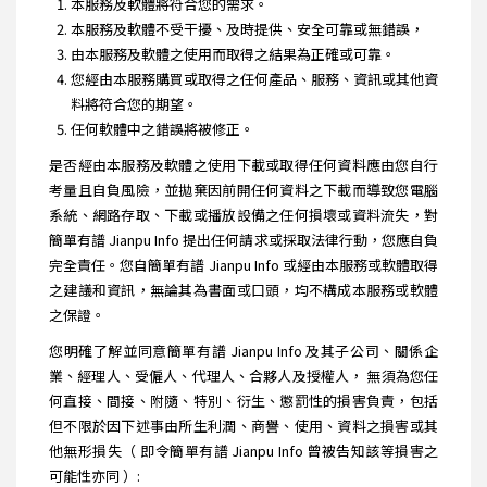
本服務及軟體將符合您的需求。
本服務及軟體不受干擾、及時提供、安全可靠或無錯誤，
由本服務及軟體之使用而取得之結果為正確或可靠。
您經由本服務購買或取得之任何產品、服務、資訊或其他資
料將符合您的期望。
任何軟體中之錯誤將被修正。
是否經由本服務及軟體之使用下載或取得任何資料應由您自行
考量且自負風險，並拋棄因前開任何資料之下載而導致您電腦
系統、網路存取、下載或播放設備之任何損壞或資料流失，對
簡單有譜 Jianpu Info 提出任何請求或採取法律行動，您應自負
完全責任。您自簡單有譜 Jianpu Info 或經由本服務或軟體取得
之建議和資訊，無論其為書面或口頭，均不構成本服務或軟體
之保證。
您明確了解並同意簡單有譜 Jianpu Info 及其子公司、關係企
業、經理人、受僱人、代理人、合夥人及授權人， 無須為您任
何直接、間接、附隨、特別、衍生、懲罰性的損害負責，包括
但不限於因下述事由所生利潤、商譽、使用、資料之損害或其
他無形損失（ 即令簡單有譜 Jianpu Info 曾被告知該等損害之
可能性亦同 ）: