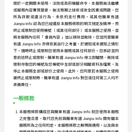
限於一定期間未使用、法院或政府機關命令、本服務無法繼續
或服務內容實質變更、無法預期之技術或安全因素或問題、您
所為詐欺或違法行為、未依約支付費用，或其他簡單有譜
Jianpu Info 認為您已經違反本服務條款的明文規定及精神，而
終止或限制您使用帳號（ 或其任何部分 ）或本服務之使用，並
將本服務內任何「 會員內容 」加以移除並刪除。您並同意簡單
有譜 Jianpu Info 亦得依其自行之考量，於通知或未通知之情形
下，隨時終止或限制您使用本服務或其任何部分。您承認並同
意前述終止或限制，簡單有譜 Jianpu Info 得立即關閉、刪除或
限制存取您的帳號及您帳號中全部或部分相關資料及檔案，及
停止本服務全部或部分之使用。此外，您同意若本服務之使用
被終止或限制時，簡單有譜 Jianpu Info 對您或任何第三人均不
承擔責任。
一般條款
本服務條款構成您與簡單有譜 Jianpu Info 就您使用本服務
之完整合意，取代您先前與簡單有譜 Jianpu Info 間有關本
服務所為之任何約定。本服務條款之解釋與適用，以及與本
服務條款有關的爭議，除法律另有規定者外，均應依照中華