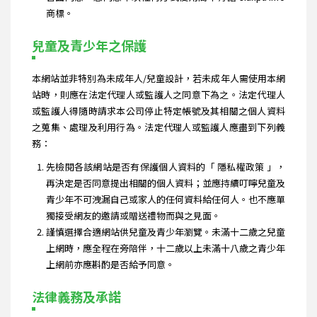
商標。
兒童及青少年之保護
本網站並非特別為未成年人/兒童設計，若未成年人需使用本網
站時，則應在法定代理人或監護人之同意下為之。法定代理人
或監護人得隨時請求本公司停止特定帳號及其相關之個人資料
之蒐集、處理及利用行為。法定代理人或監護人應盡到下列義
務：
先檢閱各該網站是否有保護個人資料的「 隱私權政策 」，
再決定是否同意提出相關的個人資料；並應持續叮嚀兒童及
青少年不可洩漏自己或家人的任何資料給任何人。也不應單
獨接受網友的邀請或贈送禮物而與之見面。
謹慎選擇合適網站供兒童及青少年瀏覽。未滿十二歲之兒童
上網時，應全程在旁陪伴，十二歲以上未滿十八歲之青少年
上網前亦應斟酌是否給予同意。
法律義務及承諾