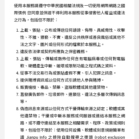
使用本服務請遵守中華民國相關法規及一切使用網際網路之國
際慣例 您同意並保證不得利用本服務從事侵害他人權益或違法
之行為，包括但不限於：
上載、張貼、公布或傳送任何誹謗、侮辱、具威脅性、攻擊
性、不雅、猥褻、不實、違反公共秩序或善良風俗或其他不
法之文字、圖片或任何形式的檔案於本服務上。
違反依法律或契約所應負之保密義務。
上載、張貼、傳輸或散佈任何含有電腦病毒或任何對電腦
軟、硬體產生中斷、破壞或限制功能之程式碼之資料。
從事不法交易行為或張貼虛假不實、引人犯罪之訊息。
提供賭博資訊或以任何方式引誘他人參與賭博。
販賣槍枝、毒品、禁藥、盜版軟體或其他違禁物。
濫發廣告郵件、垃圾郵件、連鎖信、違法之多層次傳銷訊息
等。
偽造訊息來源或以任何方式干擾傳輸來源之認定；軟體或其
他違禁物；干擾或中斷本服務或伺服器或連結本服務之網
路，或不遵守連結至本服務之相關需求、程序、政策或規則
等，包括但不限於：使用任何設備、軟體或刻意規避簡單有
譜 Jianpu Info 之排除自動搜尋之標頭 (robot exclusion