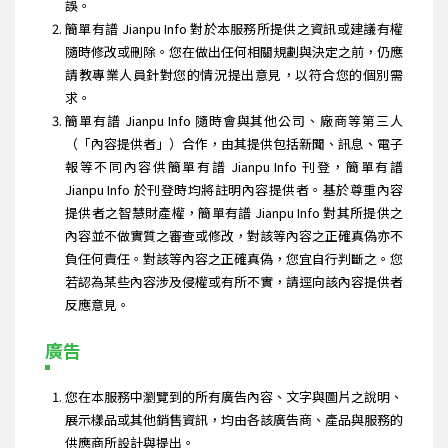
誤。
簡單有譜 Jianpu Info 對於本服務所提供之資訊或建議有權
隨時修改或刪除。您在做出任何相關規劃與決定之前，仍應
請教專業人員針對您的情況提出意見，以符合您的個別需
求。
簡單有譜 Jianpu Info 隨時會與其他公司、廠商等第三人
（「內容提供者」）合作，由其提供包括新聞、訊息、電子
報等不同內容供簡單有譜 Jianpu Info 刊登，簡單有譜
Jianpu Info 於刊登時均將註明內容提供者。基於尊重內容
提供者之智慧財產權，簡單有譜 Jianpu Info 對其所提供之
內容並不做實質之審查或修改，對該等內容之正確真偽亦不
負任何責任。對該等內容之正確真偽，您宜自行判斷之。您
若認為某些內容涉及侵權或有所不實，請逕向該內容提供者
反應意見。
廣告
您在本服務中瀏覽到的所有廣告內容、文字與圖片之說明、
展示樣品或其他銷售資訊，均由各該廣告商、產品與服務的
供應商所設計與提出。