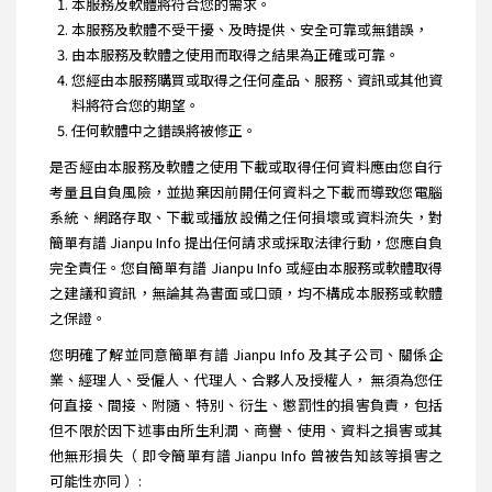
本服務及軟體將符合您的需求。
本服務及軟體不受干擾、及時提供、安全可靠或無錯誤，
由本服務及軟體之使用而取得之結果為正確或可靠。
您經由本服務購買或取得之任何產品、服務、資訊或其他資
料將符合您的期望。
任何軟體中之錯誤將被修正。
是否經由本服務及軟體之使用下載或取得任何資料應由您自行
考量且自負風險，並拋棄因前開任何資料之下載而導致您電腦
系統、網路存取、下載或播放設備之任何損壞或資料流失，對
簡單有譜 Jianpu Info 提出任何請求或採取法律行動，您應自負
完全責任。您自簡單有譜 Jianpu Info 或經由本服務或軟體取得
之建議和資訊，無論其為書面或口頭，均不構成本服務或軟體
之保證。
您明確了解並同意簡單有譜 Jianpu Info 及其子公司、關係企
業、經理人、受僱人、代理人、合夥人及授權人， 無須為您任
何直接、間接、附隨、特別、衍生、懲罰性的損害負責，包括
但不限於因下述事由所生利潤、商譽、使用、資料之損害或其
他無形損失（ 即令簡單有譜 Jianpu Info 曾被告知該等損害之
可能性亦同 ）: