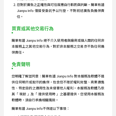
您對於廣告之正確性與可信度應自行斟酌與判斷。簡單有譜
Jianpu Info 僅接受委託予以刊登，不對前述廣告負擔保責
任。
買賣或其他交易行為
簡單有譜 Jianpu Info 絕不介入使用者與廠商或個人間的任何非
本服務上之其他交易行為，對於非本服務之交易亦不負任何擔
保責任。
免責聲明
您明確了解並同意：簡單有譜 Jianpu Info 對本服務及軟體不提
供任何明示或默示的擔保，包含但不限於權利完整、商業適售
性、特定目的之適用性及未侵害他人權利。本服務及軟體乃依
其「 現狀 」及「 提供使用時 」之基礎提供，您使用本服務及
軟體時，須自行承擔相關風險。
簡單有譜 Jianpu Info不保證以下事項：