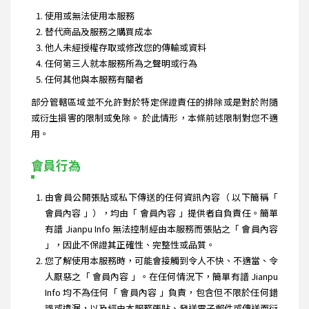
使用或無法使用本服務
替代商品及服務之購買成本
他人未經授權存取或修改您的傳輸或資料
任何第三人就本服務所為之聲明或行為
任何其他與本服務有關者
部分管轄區域並不允許對於特定保證責任的排除或是對於附隨
或衍生損害的限制或免除。 於此情形，本條前述限制對您不適
用。
會員行為
由會員公開張貼或私下傳送的任何資訊內容（ 以下簡稱「
會員內容 」），均由「 會員內容 」提供者自負責任。簡單
有譜 Jianpu Info 無法控制經由本服務而張貼之「 會員內容
」，因此不保證其正確性、完整性或品質。
您了解使用本服務時，可能會接觸到令人不快、不適當、令
人厭惡之「 會員內容 」。在任何情況下，簡單有譜 Jianpu
Info 均不為任何「 會員內容 」負責，包含但不限於任何錯
誤或遺漏，以及經由本服務張貼、發送電子郵件或傳送而衍