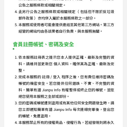
公告之服務條款或相關規定。
此另行公告之服務條款或相關規定（ 包括但不限於反垃圾
郵件政策 ）亦均併入屬於本服務條款之一部分。
本服務或使用者可能會提供連結至其他第三方網站。第三方
經營的網站均由各該業者自行負責，與本服務無關。
會員註冊帳號、密碼及安全
依本服務註冊表之提示您本人提供正確、最新及完整的資
料，請維持並更新您 個人資料，確保其為正確、最新及完
整。
完成本服務的 註冊 / 登入 程序之後，您有責任維持密碼及
帳號的機密安全。若您提供任何錯誤、不實、不完整的資
料，簡單有譜 Jianpu Info 有權暫停或終止您的帳號，並拒
絕您使用本服務之全部或部份。
您的密碼或帳號遭到盜用或有其他任何安全問題發生時，請
您立即通知簡單有譜 Jianpu Info 每次連線完畢後，登出您
的帳號，免遭盜用。
本服務禁止所有的侵權商品、侵權行為，若經發現則將永久