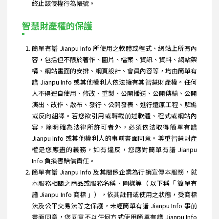
終止該侵權行為帳號。
智慧財產權的保護
簡單有譜 Jianpu Info 所使用之軟體或程式、網站上所有內
容，包括但不限於著作、圖片、檔案、資訊、資料、網站架
構、網站畫面的安排、網頁設計、會員內容等，均由簡單有
譜 Jianpu Info 或其他權利人依法擁有其智慧財產權。任何
人不得逕自使用、修改、重製、公開播送、公開傳輸、公開
演出、改作、散布、發行、公開發表、進行還原工程、解編
或反向組譯。若您欲引用或轉載前述軟體、程式或網站內
容，除明確為法律所許可者外，必須依法取得簡單有譜
Jianpu Info 或其他權利人的事前書面同意。尊重智慧財產
權是您應盡的義務，如有違反，您應對簡單有譜 Jianpu
Info 負損害賠償責任。
簡單有譜 Jianpu Info 及其關係企業為行銷宣傳本服務，就
本服務相關之商品或服務名稱、圖樣等（ 以下稱「 簡單有
譜 Jianpu Info 商標 」），依其註冊或使用之狀態，受商標
法及公平交易法等之保護，未經簡單有譜 Jianpu Info 事前
書面同意，您同意不以任何方式使用簡單有譜 Jianpu Info