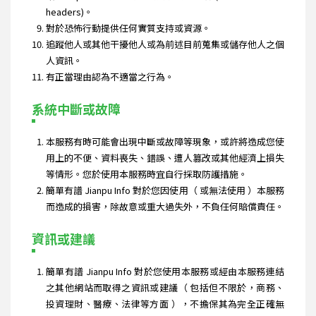
headers)。
對於恐怖行動提供任何實質支持或資源。
追蹤他人或其他干擾他人或為前述目前蒐集或儲存他人之個
人資訊。
有正當理由認為不適當之行為。
系統中斷或故障
本服務有時可能會出現中斷或故障等現象，或許將造成您使
用上的不便、資料喪失、錯誤、遭人篡改或其他經濟上損失
等情形。您於使用本服務時宜自行採取防護措施。
簡單有譜 Jianpu Info 對於您因使用（ 或無法使用 ）本服務
而造成的損害，除故意或重大過失外，不負任何賠償責任。
資訊或建議
簡單有譜 Jianpu Info 對於您使用本服務或經由本服務連結
之其他網站而取得之資訊或建議（ 包括但不限於，商務、
投資理財、醫療、法律等方面 ），不擔保其為完全正確無