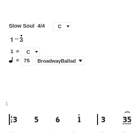
Slow Soul
4/4
[
C
]
1
3
--
1
=
C
=
(
BroadwayBallad
)
75
1
4
3
5
6
1
3
3
5
4