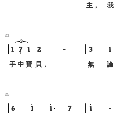
主， 
21
3
1
7
1
2
-
3
1
手 中 寶 貝，
無 論
25
6
1
1
7
1
-