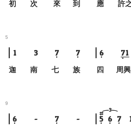
初 次 來 到
應 許
5
1
3
7
7
6
7
1
迦 南 七 族
四 周興
9
3
6
-
7
-
5
6
7