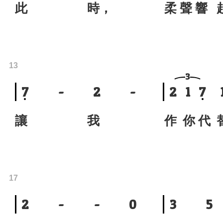
此 時，
柔 聲 響
13
3
7
-
2
-
2
1
7
讓 我
作 你 
17
2
-
-
0
3
5