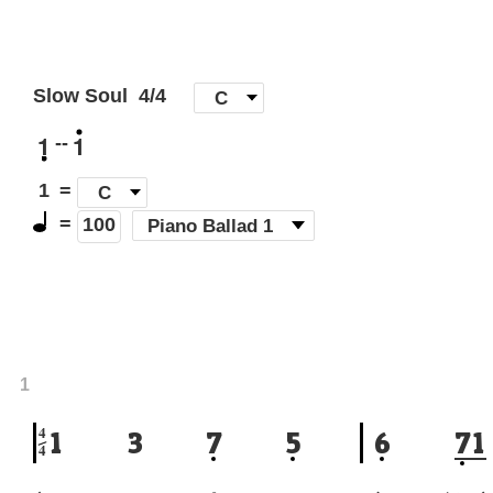
Slow Soul
4/4
[
C
]
1
1
--
1
=
C
=
(
Piano Ballad 1
)
100
1
4
1
3
7
5
6
7
1
4