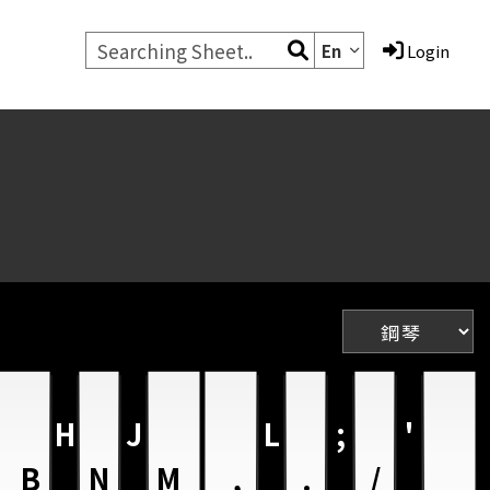
En
Login
H
J
L
;
'
B
N
M
,
.
/