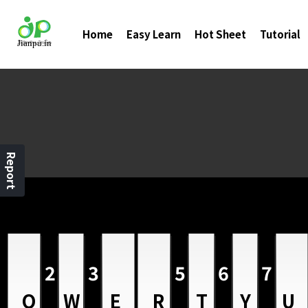
Home
Easy Learn
Hot Sheet
Tutorial
Report
2
3
5
6
7
Q
W
E
R
T
Y
U