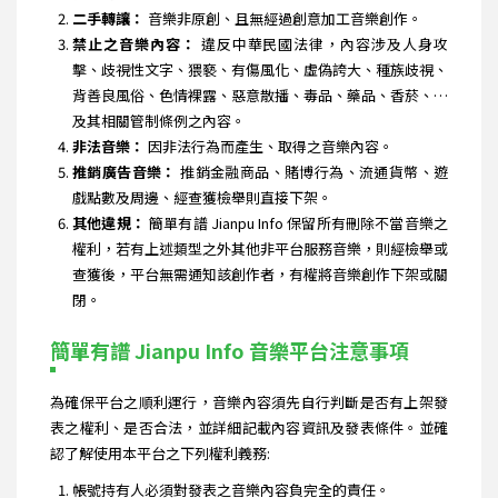
二手轉讓：
音樂非原創、且無經過創意加工音樂創作。
禁止之音樂內容：
違反中華民國法律，內容涉及人身攻
擊、歧視性文字、猥褻、有傷風化、虛偽誇大、種族歧視、
背善良風俗、色情裸露、惡意散播、毒品、藥品、香菸、…
及其相關管制條例之內容。
非法音樂：
因非法行為而產生、取得之音樂內容。
推銷廣告音樂：
推銷金融商品、賭博行為、流通貨幣、遊
戲點數及周邊、經查獲檢舉則直接下架。
其他違規：
簡單有譜 Jianpu Info 保留所有刪除不當音樂之
權利，若有上述類型之外其他非平台服務音樂，則經檢舉或
查獲後，平台無需通知該創作者，有權將音樂創作下架或關
閉。
簡單有譜 Jianpu Info 音樂平台注意事項
為確保平台之順利運行，音樂內容須先自行判斷是否有上架發
表之權利、是否合法，並詳細記載內容資訊及發表條件。並確
認了解使用本平台之下列權利義務:
帳號持有人必須對發表之音樂內容負完全的責任。