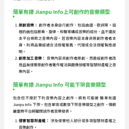
簡單有譜 Jianpu Info上可創作的音樂類型
原創音樂：
創作者本身自行創作、包括曲譜、歌詞等。這
裡的曲包括節奏、旋律、和聲等構成音樂的成份，且不違反
本平台條款之音樂內容。若音樂內容本身非原創作者者本
身，則商品需經過合法授權販售、代理或合法授權製造證
明。
創意加工音樂：
音樂內容非創作者原創、而是經創作者改
造且無侵害原創作者著作權法與圖像授權等智慧財產權之音
樂內容。
簡單有譜 Jianpu Info 可能下架音樂類型
包含但不限於下列音樂內容之創作，將有可能被 簡單有譜
Jianpu Info 下架。包含單項或數項下架音樂類型之創作，情節
嚴重時平台將關閉該作者音樂發表。
侵害智慧財產權：
涉及侵害他人部分或多項智慧財產權之
音樂創作。