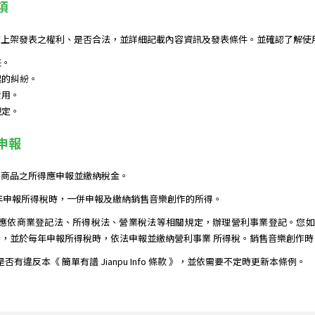
項
上架發表之權利、是否合法，並詳細記載內容資訊及發表條件。並確認了解使用
任。
起的糾紛。
費用。
規定。
務申報
售商品之所得應申報並繳納稅金。
年申報所得稅時，一併申報及繳納銷售音樂創作的所得。
應依商業登記法、所得稅法、營業稅法等相關規定，辦理營利事業登記。您如果
，並於每年申報所得稅時，依法申報並繳納營利事業 所得稅。銷售音樂創作
作是否有違反本《 簡單有譜 Jianpu Info 條款 》，並依需要不定時更新本條例。