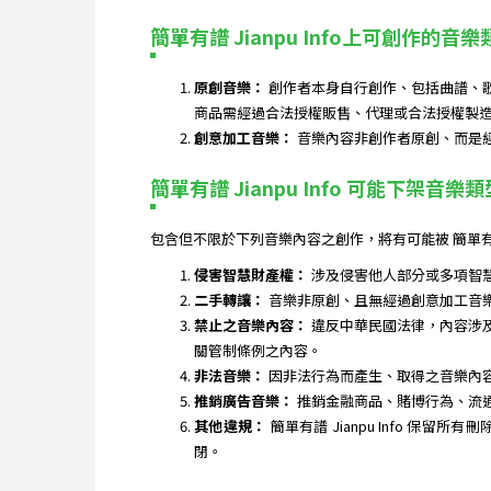
簡單有譜 Jianpu Info上可創作的音樂
原創音樂：
創作者本身自行創作、包括曲譜、
商品需經過合法授權販售、代理或合法授權製
創意加工音樂：
音樂內容非創作者原創、而是
簡單有譜 Jianpu Info 可能下架音樂類
包含但不限於下列音樂內容之創作，將有可能被 簡單有譜
侵害智慧財產權：
涉及侵害他人部分或多項智
二手轉讓：
音樂非原創、且無經過創意加工音
禁止之音樂內容：
違反中華民國法律，內容涉
關管制條例之內容。
非法音樂：
因非法行為而產生、取得之音樂內
推銷廣告音樂：
推銷金融商品、賭博行為、流
其他違規：
簡單有譜 Jianpu Info
閉。