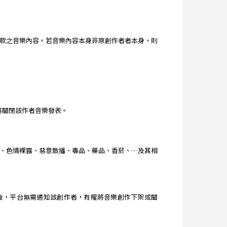
款之音樂內容。若音樂內容本身非原創作者者本身，則
台將關閉該作者音樂發表。
、色情裸露、惡意散播、毒品、藥品、香菸、…及其相
查獲後，平台無需通知該創作者，有權將音樂創作下架或關