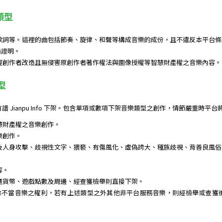
類型
歌詞等。這裡的曲包括節奏、旋律、和聲等構成音樂的成份，且不違反本平台條
造證明。
經創作者改造且無侵害原創作者著作權法與圖像授權等智慧財產權之音樂內容。
型
 Jianpu Info 下架。包含單項或數項下架音樂類型之創作，情節嚴重時平
慧財產權之音樂創作。
樂創作。
及人身攻擊、歧視性文字、猥褻、有傷風化、虛偽誇大、種族歧視、背善良風俗
容。
通貨幣、遊戲點數及周邊、經查獲檢舉則直接下架。
 保留所有刪除不當音樂之權利，若有上述類型之外其他非平台服務音樂，則經檢舉或