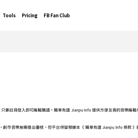
Tools
Pricing
FB Fan Club
簡譜編輯器，只要註冊登入即可編輯簡譜。簡單有譜 Jianpu Info 提供方便友善
樂平台，創作音樂無需提出審核，但平台保留根據本《 簡單有譜 Jianpu Info