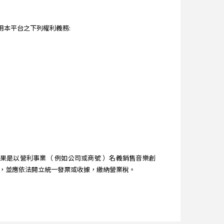
本平台之下列權利義務:
是以營利事業（ 例如公司或商號 ）名義銷售音樂創
時，並應依法開立統一發票或收據，繳納營業稅。