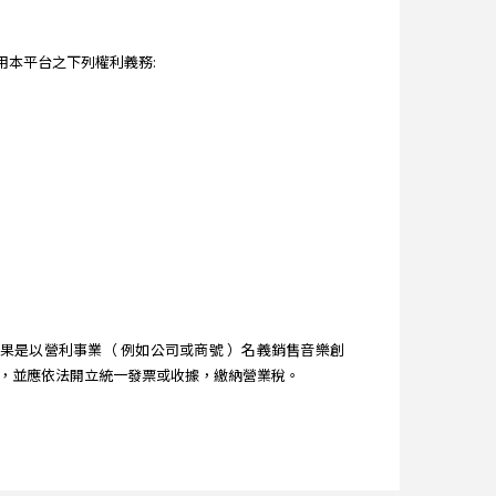
本平台之下列權利義務:
是以營利事業（ 例如公司或商號 ）名義銷售音樂創
時，並應依法開立統一發票或收據，繳納營業稅。