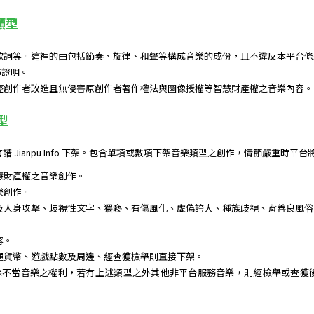
類型
歌詞等。這裡的曲包括節奏、旋律、和聲等構成音樂的成份，且不違反本平台條
造證明。
經創作者改造且無侵害原創作者著作權法與圖像授權等智慧財產權之音樂內容。
型
 Jianpu Info 下架。包含單項或數項下架音樂類型之創作，情節嚴重時平
慧財產權之音樂創作。
樂創作。
及人身攻擊、歧視性文字、猥褻、有傷風化、虛偽誇大、種族歧視、背善良風俗
容。
通貨幣、遊戲點數及周邊、經查獲檢舉則直接下架。
 保留所有刪除不當音樂之權利，若有上述類型之外其他非平台服務音樂，則經檢舉或