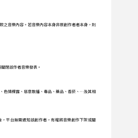
款之音樂內容。若音樂內容本身非原創作者者本身，則
台將關閉該作者音樂發表。
、色情裸露、惡意散播、毒品、藥品、香菸、…及其相
查獲後，平台無需通知該創作者，有權將音樂創作下架或關