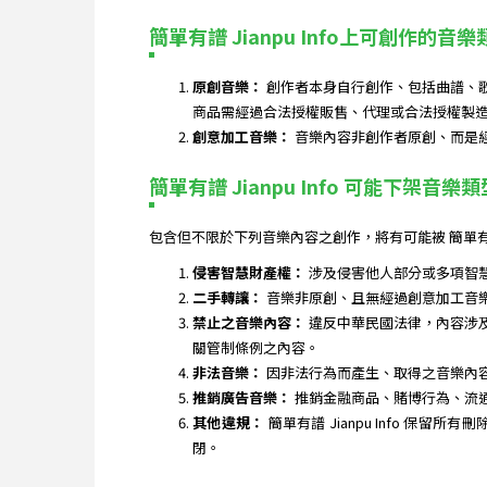
簡單有譜 Jianpu Info上可創作的音樂
原創音樂：
創作者本身自行創作、包括曲譜、
商品需經過合法授權販售、代理或合法授權製
創意加工音樂：
音樂內容非創作者原創、而是
簡單有譜 Jianpu Info 可能下架音樂類
包含但不限於下列音樂內容之創作，將有可能被 簡單有譜
侵害智慧財產權：
涉及侵害他人部分或多項智
二手轉讓：
音樂非原創、且無經過創意加工音
禁止之音樂內容：
違反中華民國法律，內容涉
關管制條例之內容。
非法音樂：
因非法行為而產生、取得之音樂內
推銷廣告音樂：
推銷金融商品、賭博行為、流
其他違規：
簡單有譜 Jianpu Info
閉。