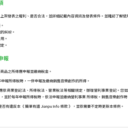
項
上架發表之權利、是否合法，並詳細記載內容資訊及發表條件。並確認了解使用
任。
起的糾紛。
費用。
規定。
務申報
售商品之所得應申報並繳納稅金。
年申報所得稅時，一併申報及繳納銷售音樂創作的所得。
應依商業登記法、所得稅法、營業稅法等相關規定，辦理營利事業登記。您如果
，並於每年申報所得稅時，依法申報並繳納營利事業 所得稅。銷售音樂創作
作是否有違反本《 簡單有譜 Jianpu Info 條款 》，並依需要不定時更新本條例。