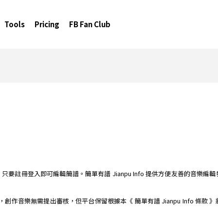
Tools
Pricing
FB Fan Club
簡譜編輯器，只要註冊登入即可編輯簡譜。簡單有譜 Jianpu Info 提供方便友善
樂平台，創作音樂無需提出審核，但平台保留根據本《 簡單有譜 Jianpu Info