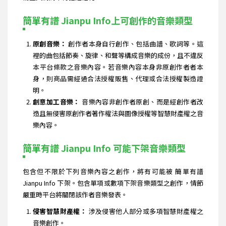
簡單有譜 Jianpu Info上可創作的音樂類型
原創音樂：
創作者本身自行創作、包括曲譜、歌詞等。這
裡的曲包括節奏、旋律、和聲等構成音樂的成份，且不違反
本平台條款之音樂內容。若音樂內容本身非原創作者者本
身，則商品需經過合法授權販售、代理或合法授權製造證
明。
創意加工音樂：
音樂內容非創作者原創、而是經創作者改
造且無侵害原創作者著作權法與圖像授權等智慧財產權之音
樂內容。
簡單有譜 Jianpu Info 可能下架音樂類型
包含但不限於下列音樂內容之創作，將有可能被 簡單有譜
Jianpu Info 下架。包含單項或數項下架音樂類型之創作，情節
嚴重時平台將關閉該作者音樂發表。
侵害智慧財產權：
涉及侵害他人部分或多項智慧財產權之
音樂創作。