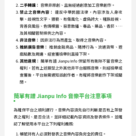
二手轉讓：
音樂非原創、且無經過創意加工音樂創作。
禁止之音樂內容：
違反中華民國法律，內容涉及人身攻
擊、歧視性文字、猥褻、有傷風化、虛偽誇大、種族歧視、
背善良風俗、色情裸露、惡意散播、毒品、藥品、香菸、…
及其相關管制條例之內容。
非法音樂：
因非法行為而產生、取得之音樂內容。
推銷廣告音樂：
推銷金融商品、賭博行為、流通貨幣、遊
戲點數及周邊、經查獲檢舉則直接下架。
其他違規：
簡單有譜 Jianpu Info 保留所有刪除不當音樂之
權利，若有上述類型之外其他非平台服務音樂，則經檢舉或
查獲後，平台無需通知該創作者，有權將音樂創作下架或關
閉。
簡單有譜 Jianpu Info 音樂平台注意事項
為確保平台之順利運行，音樂內容須先自行判斷是否有上架發
表之權利、是否合法，並詳細記載內容資訊及發表條件。並確
認了解使用本平台之下列權利義務:
帳號持有人必須對發表之音樂內容負完全的責任。